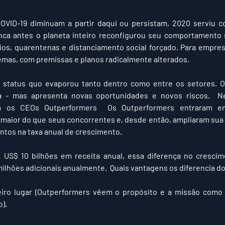
OVID-19 diminuam a partir daqui ou persistam, 2020 serviu 
unca antes o planeta inteiro reconfigurou seu comportamento 
ios, quarentenas e distanciamento social forçado. Para empres
emas, com premissas e planos radicalmente alterados. 
o status quo evaporou tanto dentro como entre os setores. O 
 - mas apresenta novas oportunidades e novos riscos.  Ne
m os CEOs Outperformers  Os Outperformers entraram 
 maior do que seus concorrentes e, desde então, ampliaram sua
ntos na taxa anual de crescimento. 
 US$ 10 bilhões em receita anual, essa diferença no crescime
ilhões adicionais anualmente.  Quais vantagens os diferencia do
eiro lugar (Outperformers vêem o propósito e a missão como
).  