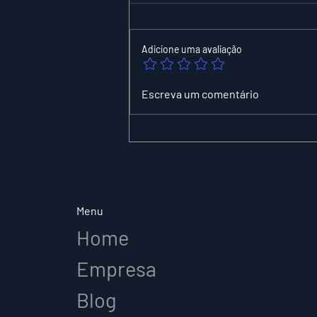
Adicione uma avaliação
O que é um agente de
Escreva um comentário
IA? Um cientista da
computação explica a
próxima onda de
ferramentas de IA
Menu
Home
Empresa
Blog