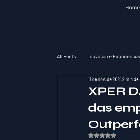
Home
All Posts
Inovação e Exponencia
11 de nov. de 2021
2 min de 
XPER DA
das emp
Outperf
Avaliado com NaN de