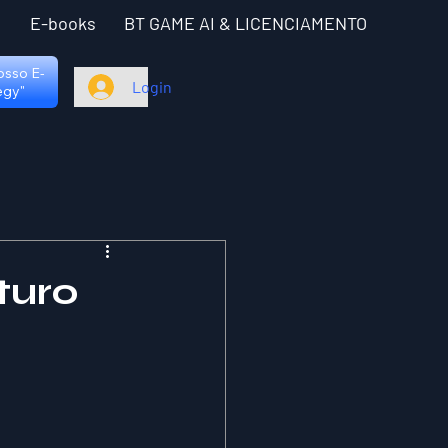
I
E-books
BT GAME AI & LICENCIAMENTO
nosso E-
Login
egy"
turo