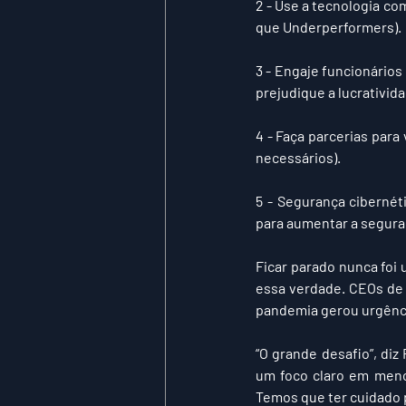
2 - Use a tecnologia co
que Underperformers). 
3 - Engaje funcionário
prejudique a lucratividad
4 - Faça parcerias para
necessários).  
5 - Segurança ciberné
para aumentar a seguran
Ficar parado nunca foi
essa verdade. CEOs de 
pandemia gerou urgênci
“O grande desafio”, diz
um foco claro em meno
Temos que ter cuidado p