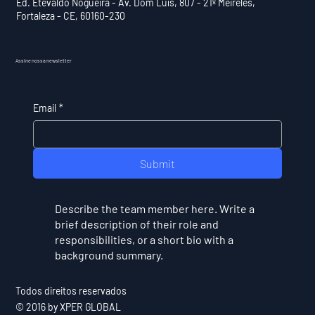
Ed. Etevaldo Nogueira - Av. Dom Luís, 807 - 21º Meireles,
Fortaleza - CE, 60160-230
Assine nossa newsletter
Email
*
Submit
Describe the team member here. Write a
brief description of their role and
responsibilities, or a short bio with a
background summary.
Todos direitos reservados
© 2016 by XPER GLOBAL