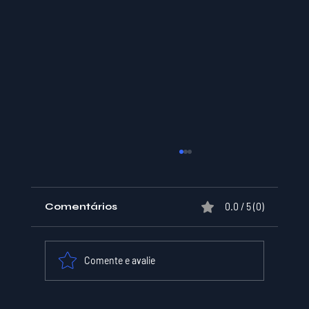
Comentários
0.0 / 5 (0)
Comente e avalie
XPER Lança sua AI do BT MODEL