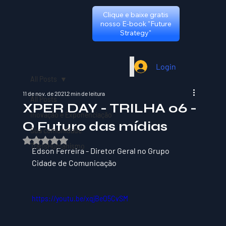
Clique e baixe gratis
nosso E-book "Future
Strategy"
Login
All Posts
11 de nov. de 2021
2 min de leitura
All Posts
XPER DAY - TRILHA 06 -
Inovação e Exponenciação
O Futuro das mídias
Sua comunidade
Avaliado com NaN de 5 estrelas.
TransHumanismo
Edson Ferreira - Diretor Geral no Grupo 
Cidade de Comunicação
https://youtu.be/xqjBeO5CvSM