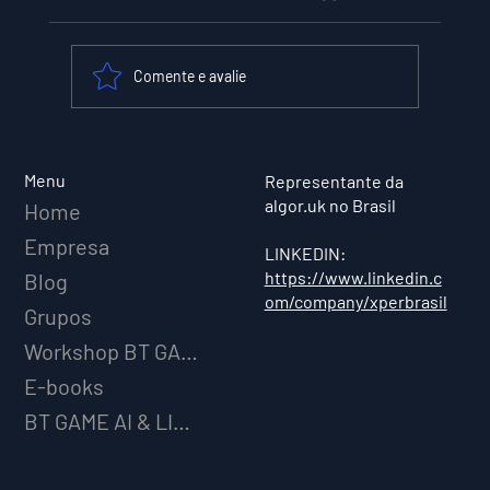
Comente e avalie
XPER Lança sua AI do BT MODEL
Menu
Representante da
algor.uk no Brasil
Home
Empresa
LINKEDIN:
https://www.linkedin.c
Blog
om/company/xperbrasil
Grupos
Workshop BT GAME AI
E-books
BT GAME AI & LICENCIAMENTO