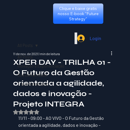
Clique e baixe gratis
nosso E-book "Future
Strategy"
Login
All Posts
11 de nov. de 2021
1 min de leitura
All Posts
XPER DAY - TRILHA 01 -
Inovação e Exponenciação
O Futuro da Gestão
Sua comunidade
orientada a agilidade,
TransHumanismo
dados e inovação -
Projeto INTEGRA
Avaliado com NaN de 5 estrelas.
11/11 - 09:00 - AO VIVO - O Futuro da Gestão 
orientada a agilidade, dados e inovação - 