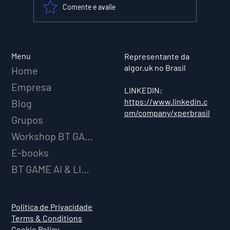
Comente e avalie
XPER Lança sua AI do BT MODEL
Menu
Representante da
algor.uk no Brasil
Home
Empresa
LINKEDIN:
https://www.linkedin.c
Blog
om/company/xperbrasil
Grupos
Workshop BT GAME AI
E-books
BT GAME AI & LICENCIAMENTO
Politica de Privacidade
Terms & Conditions
Cookie Policy