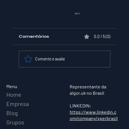
Comentários
0.0 / 5 (0)
Comente e avalie
XPER Lança sua AI do BT MODEL
Menu
Representante da
algor.uk no Brasil
Home
Empresa
LINKEDIN:
https://www.linkedin.c
Blog
om/company/xperbrasil
Grupos