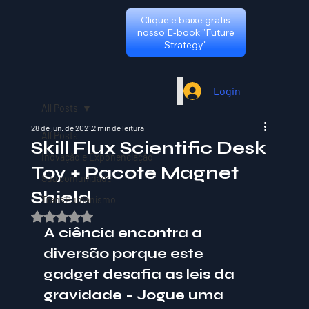
Clique e baixe gratis
nosso E-book "Future
Strategy"
Login
All Posts
28 de jun. de 2021
2 min de leitura
All Posts
Skill Flux Scientific Desk
Inovação e Exponenciação
Toy + Pacote Magnet
Sua comunidade
Shield
TransHumanismo
Avaliado com NaN de 5 estrelas.
A ciência encontra a 
diversão porque este 
gadget desafia as leis da 
gravidade - Jogue uma 