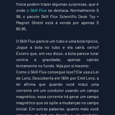
física podem trazer algumas surpresas, que é 
onde 
o Skill Flux
 se destaca. Normalmente $ 
99, o pacote Skill Flux Scientific Desk Toy + 
Magnet Shield está à venda por apenas $ 
80,95.
O Skill Flux parece um tubo e uma bola típicos. 
Jogue a bola no tubo e ela cairá, certo? 
Exceto que, em vez disso, a bola parece lutar 
contra a gravidade, apenas caindo 
lentamente no fundo. Veja por si mesmo:
Como o Skill Flux consegue isso? Ele usa a Lei 
de Lenz. Descoberta em 1834 por Emil Lenz, a 
lei afirma que quando você induz uma 
corrente em um condutor usando um campo 
magnético, essa corrente irá gerar um campo 
magnético que se opõe a mudanças no campo 
inicial. Em outras palavras, quanto mais você 
empurra um ímã em direção a um condutor, 