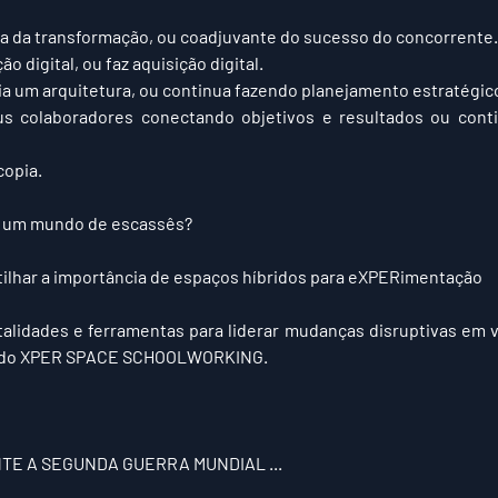
ta da transformação, ou coadjuvante do sucesso do concorrente.
o digital, ou faz aquisição digital.
ia um arquitetura, ou continua fazendo planejamento estratégic
 colaboradores conectando objetivos e resultados ou cont
copia.
m um mundo de escassês?
lhar a importância de espaços híbridos para e
XPER
imentação
lidades e ferramentas para liderar mudanças disruptivas em ve
pal do XPER SPACE SCHOOLWORKING.
E A SEGUNDA GUERRA MUNDIAL ...