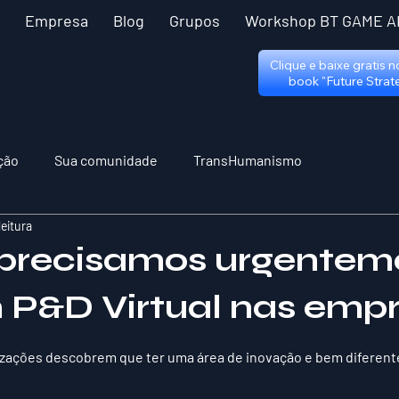
Empresa
Blog
Grupos
Workshop BT GAME A
Clique e baixe gratis 
book "Future Strat
ção
Sua comunidade
TransHumanismo
leitura
precisamos urgentem
m P&D Virtual nas emp
 5 estrelas.
izações descobrem que ter uma área de inovação e bem diferente