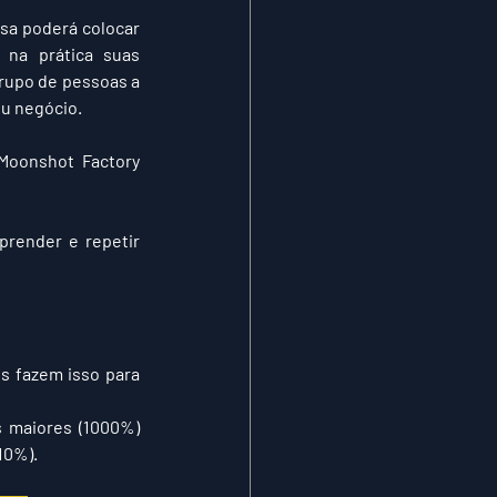
a poderá colocar 
na prática suas 
rupo de pessoas a 
eu negócio.
Moonshot Factory 
render e repetir 
 fazem isso para 
 maiores (1000%) 
10%).