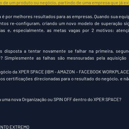
o de um produto ou negócio, partindo de uma empresa que já ex
a é por melhores resultados para as empresas. Quando sua equi
tos re-configuram, criando um novo modelo de superação signi
as e, especialmente, as metas vagas por 2 motivos: 
atenç
 disposta a tentar novamente se falhar na primeira, segunda,
e? Simplesmente as falhas são mesnsuradas pela aquisição 
gócio da 
XPER SPACE
 (IBM - AMAZON - FACEBOOK WORKPLACE
s certificações direcionadas para o resultado do negócio, e não
 uma nova Organização ou SPIN OFF dentro do 
XPER SPACE
?
ENTO EXTREMO