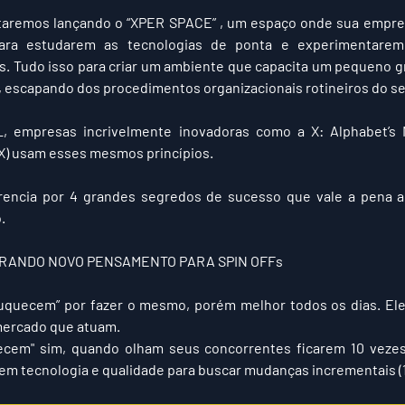
staremos lançando o “XPER SPACE” , um espaço onde sua empres
ara estudarem as tecnologias de ponta e experimentarem 
s. Tudo isso para criar um ambiente que capacita um pequeno g
a, escapando dos procedimentos organizacionais rotineiros do s
L
, empresas incrivelmente inovadoras como a X: Alphabet’s 
X) usam esses mesmos princípios.
erencia por 4 grandes segredos de sucesso que vale a pena ap
.
URANDO NOVO PENSAMENTO PARA SPIN OFFs
uquecem” por fazer o mesmo, porém melhor todos os dias. Eles
mercado que atuam.
cem" sim, quando olham seus concorrentes ficarem 10 vezes
em tecnologia e qualidade para buscar mudanças incrementais (