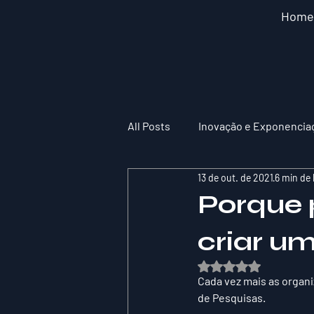
Home
All Posts
Inovação e Exponencia
13 de out. de 2021
6 min de 
Porque 
criar u
Avaliado com NaN de
Cada vez mais as organ
de Pesquisas.