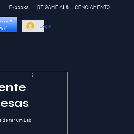
I
E-books
BT GAME AI & LICENCIAMENTO
nosso E-
Login
egy"
ente
resas
 de ter um Lab 