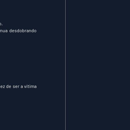
o.
inua desdobrando 
z de ser a vítima 