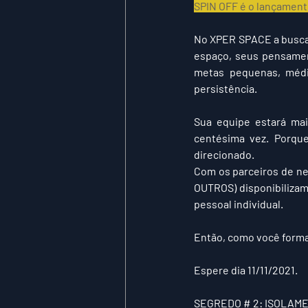
SPIN OFF é o lançament
No 
XPER SPACE
 a busc
espaço, seus pensamen
metas pequenas, médi
persistência
.
Sua equipe estará mais
centésima vez. Porqu
direcionado.
Com os parceiros de ne
OUTROS) disponibilizamo
pessoal individual.
Então, como você forma
Espere dia 11/11/2021.
SEGREDO # 2: 
ISOLAM