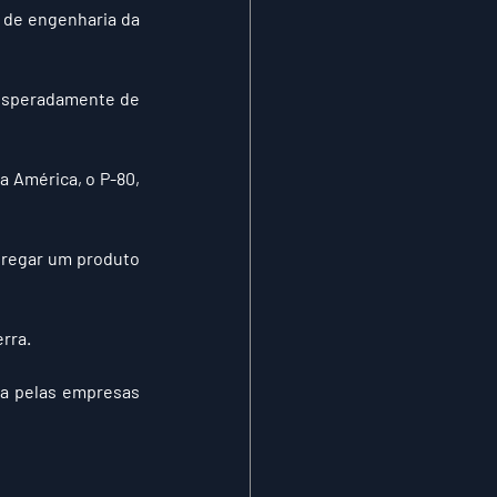
de engenharia da 
esperadamente de 
a América, o P-80, 
tregar um produto 
rra.
da pelas empresas 