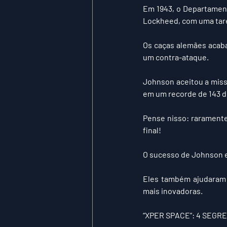
Em 1943, o Departamen
Lockheed, com uma tare
Os caças alemães acab
um contra-ataque.
Johnson aceitou a missã
em um recorde de 143 d
Pense nisso: raramente
final!
O sucesso de Johnson e
Eles também ajudaram a
mais inovadoras.
“
XPER SPACE
”: 4 SEGR