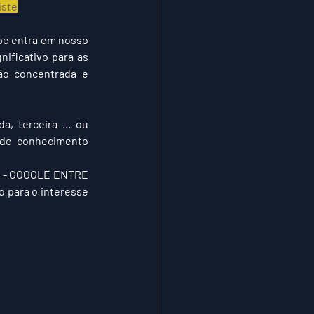
iste
pe entra em nosso 
ficativo para as 
ão concentrada
 e 
 terceira ... ou 
de conhecimento 
 - GOOGLE ENTRE 
 para o interesse 