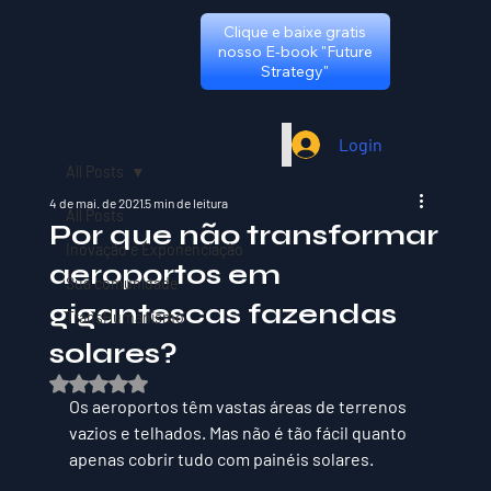
Clique e baixe gratis
nosso E-book "Future
Strategy"
Login
All Posts
4 de mai. de 2021
5 min de leitura
All Posts
Por que não transformar
Inovação e Exponenciação
aeroportos em
Sua comunidade
gigantescas fazendas
TransHumanismo
solares?
Avaliado com NaN de 5 estrelas.
Os aeroportos têm vastas áreas de terrenos 
vazios e telhados. Mas não é tão fácil quanto 
apenas cobrir tudo com painéis solares. 