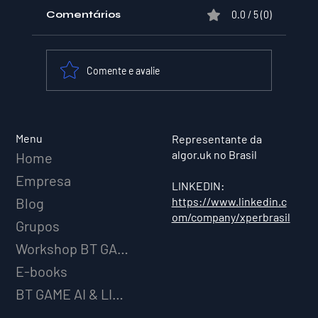
Comentários
0.0 / 5 (0)
Comente e avalie
XPER Lança sua AI do BT MODEL
Menu
Representante da
algor.uk no Brasil
Home
Empresa
LINKEDIN:
https://www.linkedin.c
Blog
om/company/xperbrasil
Grupos
Workshop BT GAME AI
E-books
BT GAME AI & LICENCIAMENTO