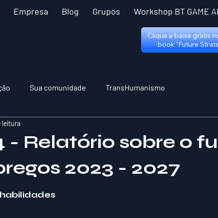
Empresa
Blog
Grupos
Workshop BT GAME A
Clique e baixe gratis 
book "Future Strat
ção
Sua comunidade
TransHumanismo
 leitura
 - Relatório sobre o f
regos 2023 - 2027
 5 estrelas.
habilidades