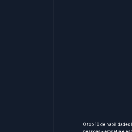
O top 10 de habilidades
pessoas – empatia e escu