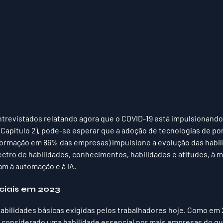
revistados relatando agora que o COVID-19 está impulsionando
o Capítulo 2), pode-se esperar que a adoção de tecnologias de po
formação em 86% das empresas) impulsione a evolução das habili
ctro de habilidades, conhecimentos, habilidades e atitudes, à m
am à automação e à IA.
ciais em 2023
habilidades básicas exigidas pelos trabalhadores hoje. Como em 
 considerado uma habilidade essencial por mais empresas do qu