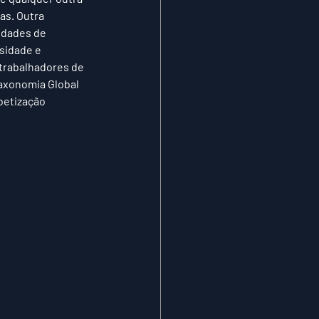
as. Outra 
idades de 
osidade e 
trabalhadores de 
Taxonomia Global 
betização 