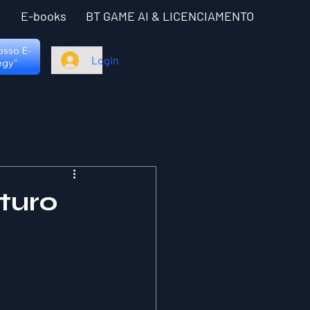
I
E-books
BT GAME AI & LICENCIAMENTO
nosso E-
Login
egy"
uturo