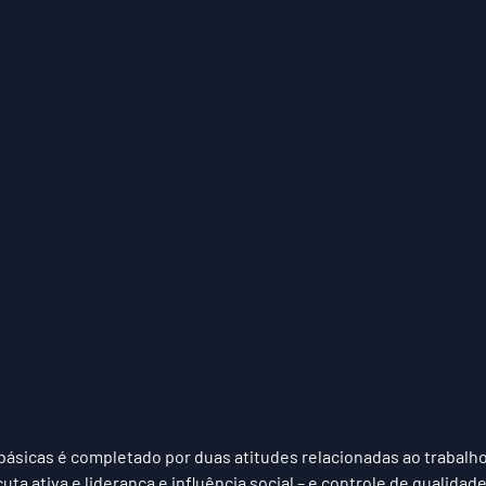
 básicas é completado por duas atitudes relacionadas ao trabalh
ta ativa e liderança e influência social – e controle de qualidad