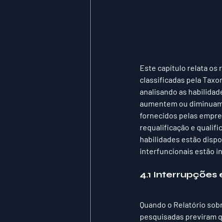
Este capítulo relata os
classificadas pela Tax
analisando as habilidad
aumentem ou diminuam e
fornecidos pelas empre
requalificação e qualif
habilidades estão dispo
interfuncionais estão in
4.1 Interrupções
Quando o Relatório sobr
pesquisadas previram q