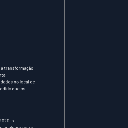
 a transformação 
nta 
dades no local de 
edida que os 
2020, o 
e qualquer outra 