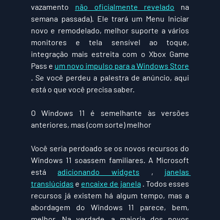
vazamento 
não oficialmente revelado
 na 
semana passada). Ele trará um Menu Iniciar 
novo e remodelado, melhor suporte a vários 
monitores e tela sensível ao toque, 
integração mais estreita com o Xbox Game 
Pass e 
um novo impulso para a Windows Store
. Se você perdeu a palestra de anúncio, aqui 
está o que você precisa saber.
O Windows 11 é semelhante às versões 
anteriores, mas (com sorte) melhor
Você seria perdoado se os novos recursos do 
Windows 11 soassem familiares. A Microsoft 
está 
adicionando widgets
 , 
janelas 
translúcidas
 e 
encaixe de janela
 . Todos esses 
recursos já existem há algum tempo, mas a 
abordagem do Windows 11 parece, bem, 
melhor. Na verdade, a maioria dos novos 