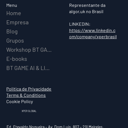
Menu
Representante da
algor.uk no Brasil
Home
Empresa
LINKEDIN:
https://www.linkedin.c
Blog
om/company/xperbrasil
Grupos
Workshop BT GAME AI
E-books
BT GAME AI & LICENCIAMENTO
Politica de Privacidade
Terms & Conditions
Cookie Policy
XPER GLOBAL
Ed. Etevaldo Nogueira - Av. Dom Luís, 807 - 21º Meireles,