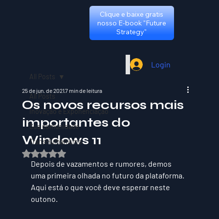
Clique e baixe gratis
nosso E-book "Future
Strategy"
Login
All Posts
25 de jun. de 2021
7 min de leitura
All Posts
Os novos recursos mais
Inovação e Exponenciação
importantes do
Sua comunidade
Windows 11
TransHumanismo
Avaliado com NaN de 5 estrelas.
Depois de vazamentos e rumores, demos 
uma primeira olhada no futuro da plataforma. 
Aqui está o que você deve esperar neste 
outono.