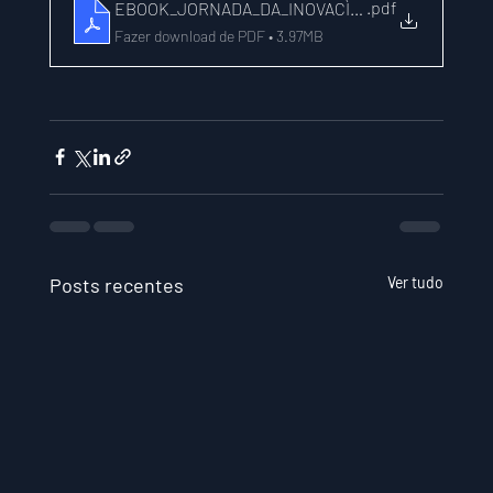
.pdf
EBOOK_JORNADA_DA_INOVACÌ§AÌO
Fazer download de PDF • 3.97MB
Posts recentes
Ver tudo