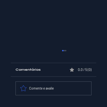
Comentários
0.0 / 5 (0)
Comente e avalie
XPER Lança sua AI do BT MODEL