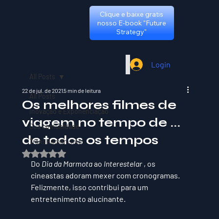
Clique e baixe gratis
nosso E-book "Future
Strategy"
Login
All Posts
22 de jul. de 2021
5 min de leitura
All Posts
Os melhores filmes de
Inovação e Exponenciação
viagem no tempo de ...
Sua comunidade
de todos os tempos
TransHumanismo
Avaliado com NaN de 5 estrelas.
Do 
Dia da Marmota
 ao 
Interestelar
 , os 
cineastas adoram mexer com cronogramas. 
Felizmente, isso contribui para um 
entretenimento alucinante.