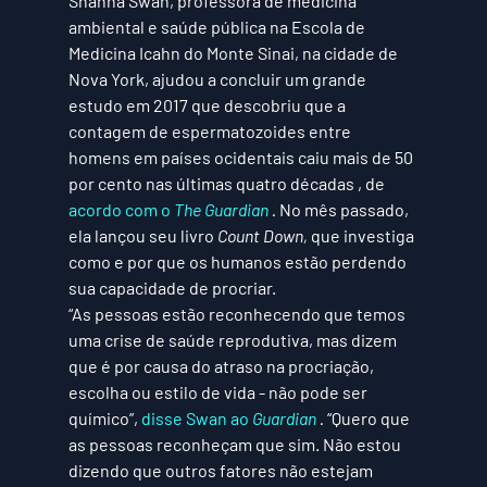
Shanna Swan, professora de medicina 
ambiental e saúde pública na Escola de 
Medicina Icahn do Monte Sinai, na cidade de 
Nova York, ajudou a concluir um grande 
estudo em 2017 que descobriu que a 
contagem de espermatozoides entre 
homens em países ocidentais caiu mais de 50 
por cento nas últimas quatro décadas , de 
acordo com o 
The Guardian
 . 
No mês passado, 
ela lançou seu livro 
Count Down,
 que investiga 
como e por que os humanos estão perdendo 
sua capacidade de procriar.
“As pessoas estão reconhecendo que temos 
uma crise de saúde reprodutiva, mas dizem 
que é por causa do atraso na procriação, 
escolha ou estilo de vida - não pode ser 
químico”, 
disse Swan ao 
Guardian
 . 
“Quero que 
as pessoas reconheçam que sim. Não estou 
dizendo que outros fatores não estejam 