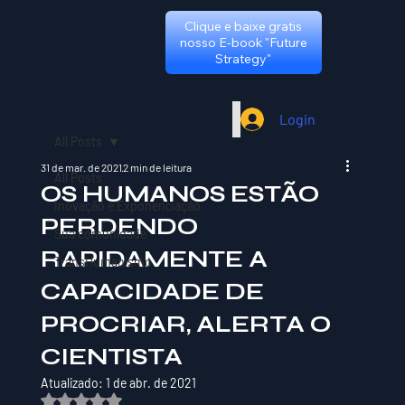
Clique e baixe gratis
nosso E-book "Future
Strategy"
Login
All Posts
31 de mar. de 2021
2 min de leitura
All Posts
OS HUMANOS ESTÃO
Inovação e Exponenciação
PERDENDO
Sua comunidade
RAPIDAMENTE A
TransHumanismo
CAPACIDADE DE
PROCRIAR, ALERTA O
CIENTISTA
Atualizado:
1 de abr. de 2021
Avaliado com NaN de 5 estrelas.