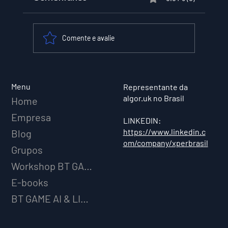
Comente e avalie
XPER Lança sua AI do BT MODEL
Menu
Representante da
algor.uk no Brasil
Home
Empresa
LINKEDIN:
https://www.linkedin.c
Blog
om/company/xperbrasil
Grupos
Workshop BT GAME AI
E-books
BT GAME AI & LICENCIAMENTO