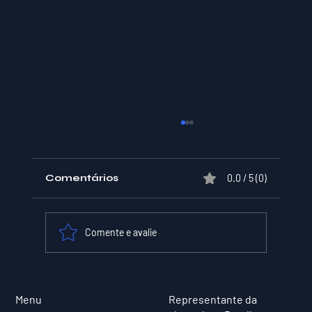
Comentários
0.0 / 5 (0)
Comente e avalie
XPER Lança sua AI do BT MODEL
Menu
Representante da