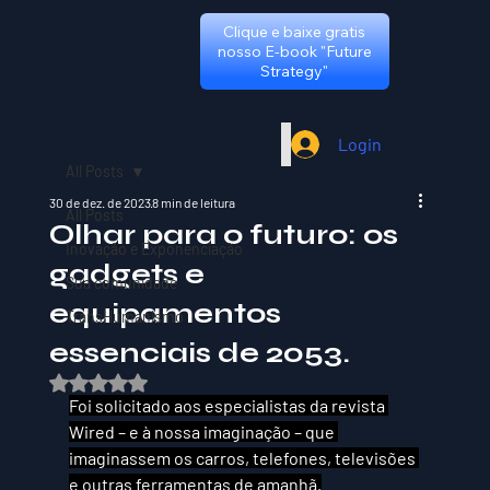
Clique e baixe gratis
nosso E-book "Future
Strategy"
Login
All Posts
30 de dez. de 2023
8 min de leitura
All Posts
Olhar para o futuro: os
Inovação e Exponenciação
gadgets e
Sua comunidade
equipamentos
TransHumanismo
essenciais de 2053.
Avaliado com NaN de 5 estrelas.
Foi solicitado aos especialistas da revista 
Wired – e à nossa imaginação – que 
imaginassem os carros, telefones, televisões 
e outras ferramentas de amanhã.