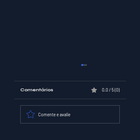
Comentários
0.0 / 5 (0)
Comente e avalie
XPER Lança sua AI do BT MODEL