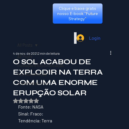
Clique e baixe gratis
nosso E-book "Future
Strategy"
Login
All Posts
4 de nov. de 2021
2 min de leitura
All Posts
O SOL ACABOU DE
Inovação e Exponenciação
EXPLODIR NA TERRA
Sua comunidade
COM UMA ENORME
TransHumanismo
ERUPÇÃO SOLAR
Avaliado com NaN de 5 estrelas.
Fonte: NASA
Sinal: Fraco:
Tendência: Terra