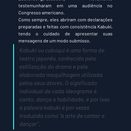
testemunharam em uma audiência no 
Congresso americano. 
Como sempre, eles abriram com declarações 
preparadas e feitas com consistência Kabuki, 
tendo o cuidado de apresentar suas 
mensagens de um modo submisso.
Kabuki ou cabúqui é uma forma de 
teatro japonês, conhecida pela 
estilização do drama e pela 
elaborada maquilhagem utilizada 
pelos seus atores. O significado 
individual de cada ideograma é 
canto, dança e habilidade, e por isso 
a palavra kabuki é por vezes 
traduzida como "a arte de cantar e 
dançar"
.