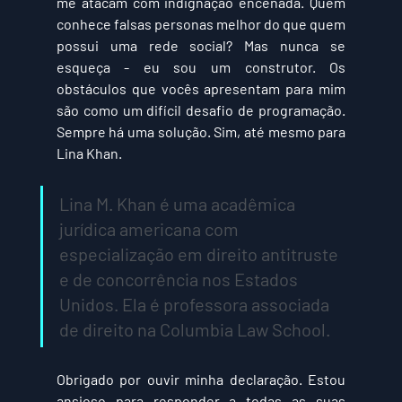
me atacam com indignação encenada. Quem 
conhece falsas personas melhor do que quem 
possui uma rede social? Mas nunca se 
esqueça - eu sou um construtor. Os 
obstáculos que vocês apresentam para mim 
são como um difícil desafio de programação. 
Sempre há uma solução. Sim, até mesmo para 
Lina Khan.
Lina M. Khan é uma acadêmica 
jurídica americana com 
especialização em direito antitruste 
e de concorrência nos Estados 
Unidos. Ela é professora associada 
de direito na Columbia Law School.
Obrigado por ouvir minha declaração. Estou 
ansioso para responder a todas as suas 