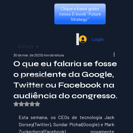
Clique e baixe gratis
nosso E-book "Future
Strategy"
Login
All Posts
30 de mar. de 2021
5 min de leitura
All Posts
O que eu falaria se fosse
Inovação e Exponenciação
o presidente da Google,
Sua comunidade
Twitter ou Facebook na
TransHumanismo
audiência do congresso.
Avaliado com NaN de 5 estrelas.
Esta semana, os CEOs de tecnologia Jack 
Dorsey(Twitter), Sundar Pichai(Google) e Mark 
Zuckerberg(Facebook) novamente 