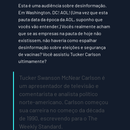
Esta é uma audiência sobre desinformação. 
Em Washington, DC! AOL! (Uma vez que esta 
pauta data da época da AOL, suponho que 
vocês vão entender.) Vocês realmente acham 
que se as empresas na pauta de hoje não 
existissem, não haveria como espalhar 
desinformação sobre eleições e segurança 
de vacinas? Você assistiu Tucker Carlson 
ultimamente?
Tucker Swanson McNear Carlson é 
um apresentador de televisão e 
comentarista e analista político 
norte-americano. Carlson começou 
sua carreira no começo da década 
de 1990, escrevendo para o The 
Weekly Standard.