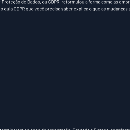
 Proteção de Dados, ou GDPR, reformulou a forma como as emp
o guia GDPR que você precisa saber explica o que as mudanças s
 terminaram os anos de preparação. Em toda a Europa, as reform