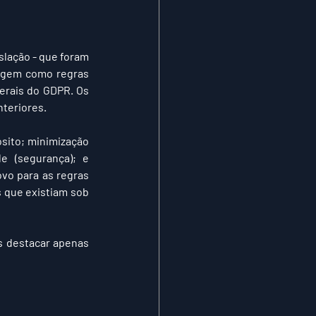
islação - que foram 
agem como regras 
erais do GDPR. Os 
nteriores.
sito; minimização 
e (segurança); e 
vo para as regras 
 que existiam sob 
s destacar apenas 