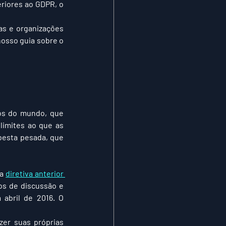
riores ao GDPR, o 
s e organizações 
osso guia sobre o 
os do mundo, que 
imites ao que as 
besta pesada, que 
a 
diretiva anterior 
os de discussão e 
negociações - foi adotado pelo Parlamento Europeu e pelo Conselho Europeu em abril de 2016. O 
er suas próprias 