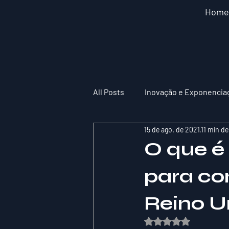
Home
All Posts
Inovação e Exponencia
15 de ago. de 2021
11 min de
O que é
para c
Reino U
Avaliado com NaN de