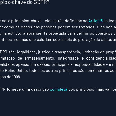
cípios-chave do GDPR?
sete princípios-chave - eles estão definidos no 
Artigo 5
 da leg
tar como os dados das pessoas podem ser tratados. Eles não 
uma estrutura abrangente projetada para definir os objetivos g
ente os mesmos que existiam sob as leis de proteção de dados a
DPR são: legalidade, justiça e transparência; limitação de propó
imitação de armazenamento; integridade e confidencialidad
alidade, apenas um desses princípios - responsabilidade - é no
No Reino Unido, todos os outros princípios são semelhantes aos
dos de 1998.
DPR fornece uma descrição 
completa
 dos princípios, mas vamo