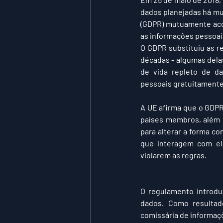
dados planejadas há mu
(GDPR) mutuamente acor
as informações pessoai
O GDPR substituiu as r
décadas - algumas delas
de vida repleto de d
pessoais gratuitamente
A UE afirma que o GDPR 
países membros, além d
para alterar a forma c
que interagem com ela
violarem as regras.
O regulamento introdu
dados. Como resultad
comissária de informaç