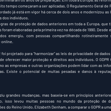
ito tempo começaram a ser aplicadas. O Regulamento Geral de 
dado já está em vigor há cerca de dois anos e modernizou as 
s dos indivíduos.
egras de proteção de dados anteriores em toda a Europa, que 
 foram elaboradas pela primeira vez na década de 1990. Desde en
ados emergiu, com pessoas compartilhando rotineiramente s
 online.
foi projetado para "harmonizar" as leis de privacidade de dados
e oferecer maior proteção e direitos aos indivíduos. O GDPR 
omo as empresas e outras organizações podem lidar com as inf
s. Existe o potencial de multas pesadas e danos à reputa
ziu grandes mudanças, mas baseia-se em princípios anteriore
o, isso levou muitas pessoas no mundo da proteção de dad
ões do Reino Unido, Elizabeth Denham, a comparar o GDPR a uma