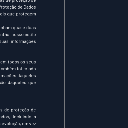
Proteção de Dados 
leis que protegem 
tinham quase duas 
tão, nosso estilo 
uas informações 
 em todos os seus 
também foi criado 
ormações daqueles 
ção daqueles que 
s de proteção de 
os, incluindo a 
 evolução, em vez 