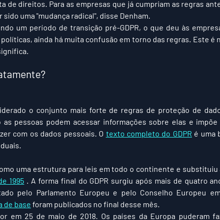
a de direitos. Para as empresas que já cumpriam as regras ante
r sido uma "mudança radical", disse Denham.
endo um período de transição pré-GDPR, o que deu às empresa
olíticas, ainda há muita confusão em torno das regras. Este é n
ignifica.
xatamente?
derado o conjunto mais forte de regras de proteção de dad
 as pessoas podem acessar informações sobre elas e impõe l
zer com os dados pessoais. O 
texto completo do GDPR
 é uma 
iduais.
omo uma estrutura para leis em todo o continente e substituiu 
de 1995
 . A forma final do GDPR surgiu após mais de quatro an
a de base
 foram publicados no final desse mês.
r em 25 de maio de 2018. Os países da Europa puderam faz