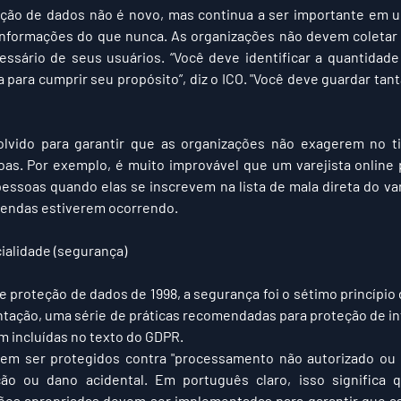
zação de dados não é novo, mas continua a ser importante em 
informações do que nunca. As organizações não devem coletar 
ssário de seus usuários. “Você deve identificar a quantidade
 para cumprir seu propósito”, diz o ICO. "Você deve guardar tant
volvido para garantir que as organizações não exagerem no t
as. Por exemplo, é muito improvável que um varejista online p
pessoas quando elas se inscrevem na lista de mala direta do var
vendas estiverem ocorrendo.
ialidade (segurança)
e proteção de dados de 1998, a segurança foi o sétimo princípio 
tação, uma série de práticas recomendadas para proteção de in
m incluídas no texto do GDPR.
em ser protegidos contra "processamento não autorizado ou i
ção ou dano acidental. Em português claro, isso significa 
ões apropriadas devem ser implementadas para garantir que as