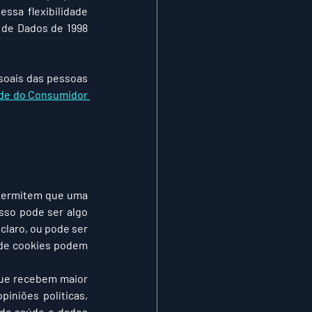
sa flexibilidade 
 de Dados de 1998 
oais das pessoas 
ade do Consumidor 
permitem que uma 
sso pode ser algo 
laro, ou pode ser 
de cookies podem 
ue recebem maior 
iniões políticas, 
 de saúde e dados 