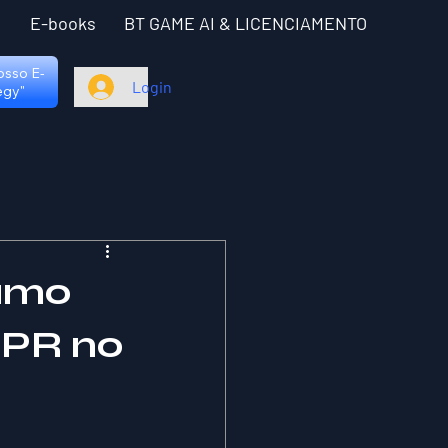
I
E-books
BT GAME AI & LICENCIAMENTO
nosso E-
Login
egy"
sumo
DPR no