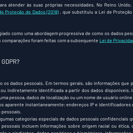
ra atender às suas próprias necessidades. No Reino Unido, es
de Proteção de Dados (2018)
 , que substituiu a Lei de Proteção
logiado como uma abordagem progressiva de como os dados pess
s comparações foram feitas com a subsequente 
Lei de Privacid
o GDPR?
o os dados pessoais. Em termos gerais, são informações que 
 ou indiretamente identificada a partir dos dados disponíveis. I
ma pessoa, dados de localização ou um nome de usuário online c
s aparente instantaneamente: endereços IP e identificadores 
 pessoais.
gumas categorias especiais de dados pessoais confidenciais q
pessoais incluem informações sobre origem racial ou ética, op
iação a sindicatos, dados genéticos e biométricos, informações