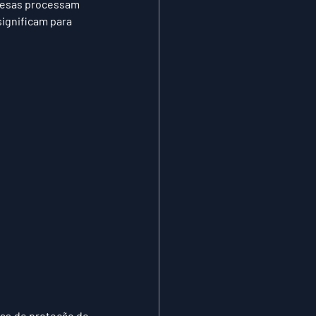
resas processam 
ignificam para 
as de proteção de 