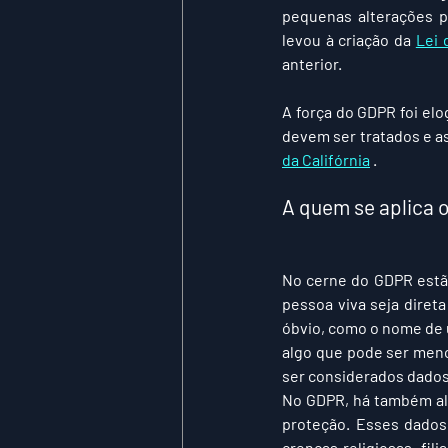
pequenas alterações pa
levou à criação da 
Lei 
anterior.
A força do GDPR foi e
devem ser tratados e a
da Califórnia
 .
A quem se aplica 
No cerne do GDPR estã
pessoa viva seja direta
óbvio, como o nome de u
algo que pode ser meno
ser considerados dados
No GDPR, há também al
proteção. Esses dados 
crenças religiosas, fil