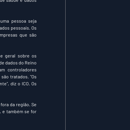
uma pessoa seja 
ados pessoais. Os 
dados pessoais são tão importantes no GDPR porque indivíduos, organizações e empresas que são 
e geral sobre os 
de dados do Reino 
am controladores 
ão tratados. "Os 
", diz o ICO. Os 
ora da região. Se 
 e também se for 