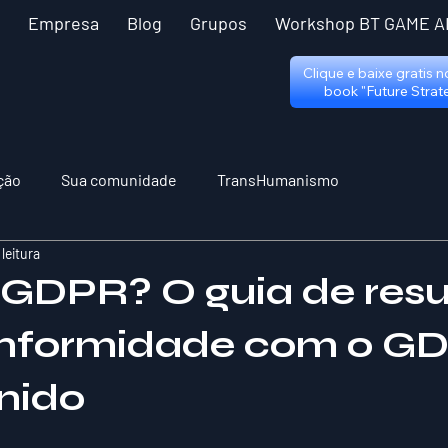
Empresa
Blog
Grupos
Workshop BT GAME A
Clique e baixe gratis 
book "Future Strat
ção
Sua comunidade
TransHumanismo
 leitura
 GDPR? O guia de re
onformidade com o G
nido
 5 estrelas.