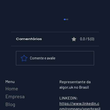
Comentários
0.0 / 5 (0)
Comente e avalie
XPER Lança sua AI do BT MODEL
Menu
Representante da
algor.uk no Brasil
Home
Empresa
LINKEDIN:
https://www.linkedin.c
Blog
om/company/xperbrasil