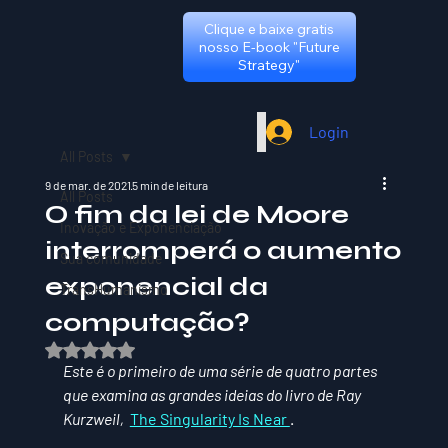
Clique e baixe gratis
nosso E-book "Future
Strategy"
Login
All Posts
9 de mar. de 2021
5 min de leitura
All Posts
O fim da lei de Moore
Inovação e Exponenciação
interromperá o aumento
Sua comunidade
exponencial da
TransHumanismo
computação?
Avaliado com NaN de 5 estrelas.
Este é o primeiro de uma série de quatro partes 
que examina as grandes ideias do livro de Ray 
Kurzweil,  
The Singularity Is Near 
. 