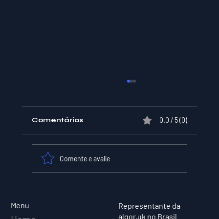
Comentários
0.0 / 5 (0)
Comente e avalie
XPER Lança sua AI do BT MODEL
Menu
Representante da
algor.uk no Brasil
Home