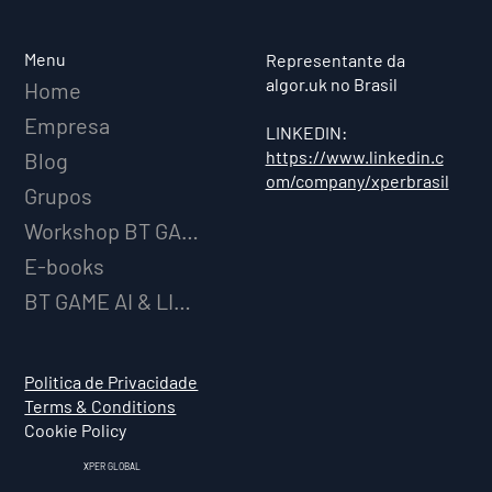
XPER Lança sua AI do BT MODEL
Menu
Representante da
algor.uk no Brasil
Home
Empresa
LINKEDIN:
https://www.linkedin.c
Blog
om/company/xperbrasil
Grupos
Workshop BT GAME AI
E-books
BT GAME AI & LICENCIAMENTO
Politica de Privacidade
Terms & Conditions
Cookie Policy
XPER GLOBAL