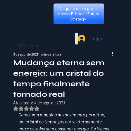
Clique e baixe gratis
nosso E-book "Future
Strategy"
Login
All Posts
3 de ago. de 2021
11 min de leitura
All Posts
Mudança eterna sem
Inovação e Exponenciação
energia: um cristal do
Sua comunidade
tempo finalmente
TransHumanismo
tornado real
Atualizado:
4 de ago. de 2021
Avaliado com NaN de 5 estrelas.
Como uma máquina de movimento perpétuo, 
um cristal de tempo percorre eternamente 
entre estados sem consumir energia. Os físicos 