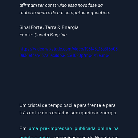
afirmam ter construído essa nova fase da 
matéria dentro de um computador quântico.
Sinal Forte
: Terra & Energia
Fonte:
Quanta Magzine
https://video.wixstatic.com/video/f95145_15a5f6b03
0834ef3a4432a5ac9db34c3/1080p/mp4/file.mp4
Um cristal de tempo oscila para frente e para 
trás entre dois estados sem queimar energia.
Em 
uma pré-impressão publicada online na 
quinta à noite
 , pesquisadores do Google em 