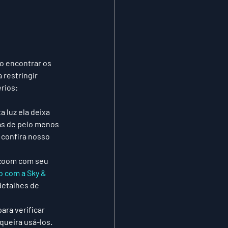
o encontrar os 
 restringir 
rios:
 luz ela deixa 
as de pelo menos 
 confira nosso 
 zoom com seu 
o com a Sky & 
detalhes de 
ara verificar 
queira usá-los. 