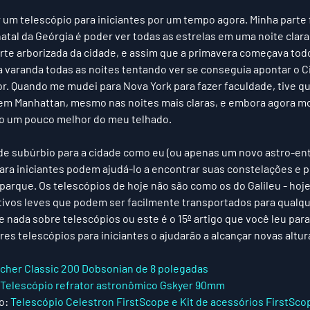
um telescópio para iniciantes por um tempo agora. Minha parte f
tal da Geórgia é poder ver todas as estrelas em uma noite clara
rte arborizada da cidade, e assim que a primavera começava tod
varanda todas as noites tentando ver se conseguia apontar o Ci
. Quando me mudei para Nova York para fazer faculdade, tive qu
 em Manhattan, mesmo nas noites mais claras, e embora agora mo
ão um pouco melhor do meu telhado. 
e subúrbio para a cidade como eu (ou apenas um novo astro-entu
ra iniciantes podem ajudá-lo a encontrar suas constelações e pl
parque. Os telescópios de hoje não são como os do Galileu - hoje
ivos leves que podem ser facilmente transportados para qualque
nada sobre telescópios ou este é o 15º artigo que você leu para
es telescópios para iniciantes o ajudarão a alcançar novas altura
cher Classic 200 Dobsonian de 8 polegadas
Telescópio refrator astronômico Gskyer 90mm
o: 
Telescópio Celestron FirstScope e Kit de acessórios FirstSco