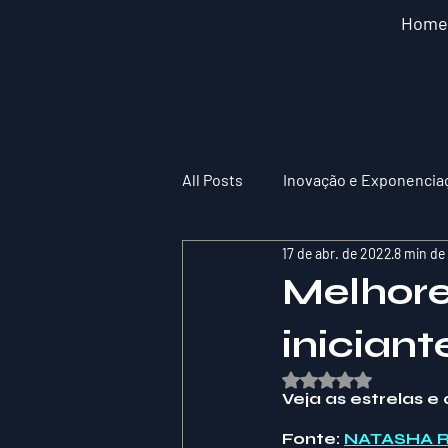
Home
All Posts
Inovação e Exponencia
17 de abr. de 2022
8 min de 
Melhore
inician
Avaliado com NaN de
Veja as estrelas e
Fonte: 
NATASHA 