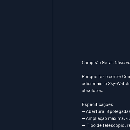
Campeão Geral. 
Observa
Por que fez o corte: 
Com
adicionais, o Sky-Watch
absolutos. 
Especificações:
— 
Abertura:
 8 polegada
— 
Ampliação máxima:
 4
—  
Tipo de telescópio:
 