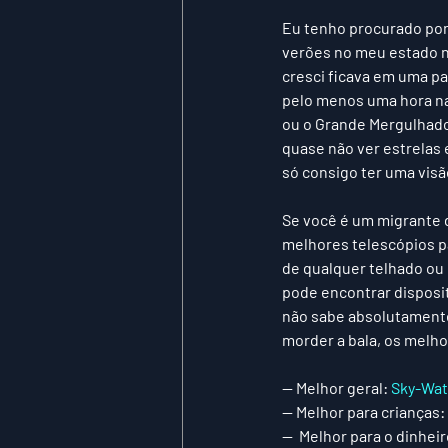
Eu tenho procurado por 
verões no meu estado na
cresci ficava em uma pa
pelo menos uma hora na 
ou o Grande Mergulhador
quase não ver estrelas
só consigo ter uma vis
Se você é um migrante d
melhores telescópios pa
de qualquer telhado ou 
pode encontrar disposit
não sabe absolutamente 
morder a bala, os melhor
— 
Melhor geral: 
Sky-Wat
— 
Melhor para crianças: 
—  
Melhor para o dinheir