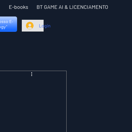
I
E-books
BT GAME AI & LICENCIAMENTO
nosso E-
Login
egy"