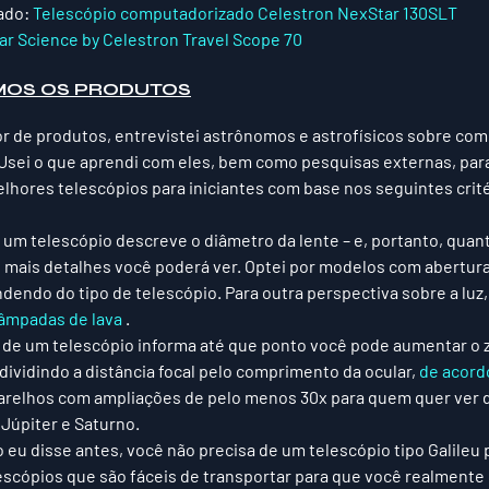
do: 
Telescópio computadorizado Celestron NexStar 130SLT
ar Science by Celestron Travel Scope 70
OS OS PRODUTOS
or de produtos, entrevistei astrônomos e astrofísicos sobre com
. Usei o que aprendi com eles, bem como pesquisas externas, para
hores telescópios para iniciantes com base nos seguintes crité
 um telescópio descreve o diâmetro da lente – e, portanto, quanta
z, mais detalhes você poderá ver. Optei por modelos com abertur
dendo do tipo de telescópio. Para outra perspectiva sobre a luz,
âmpadas de lava
 .
 de um telescópio informa até que ponto você pode aumentar o
dividindo a distância focal pelo comprimento da ocular, 
de acord
aparelhos com ampliações de pelo menos 30x para quem quer ver 
Júpiter e Saturno. 
 eu disse antes, você não precisa de um 
telescópio tipo Galileu p
elescópios que são fáceis de transportar para que você realmente 