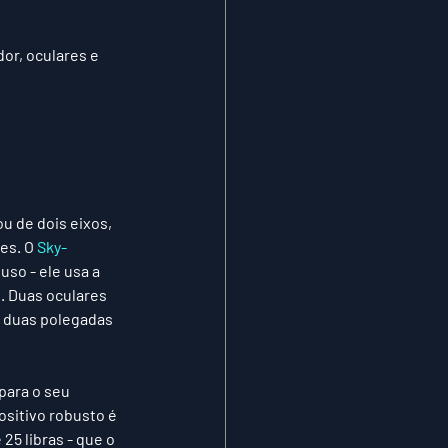
or, oculares e 
u de dois eixos, 
es. O 
Sky-
uso - ele usa a 
e. Duas oculares 
e duas polegadas 
para o seu 
sitivo robusto é 
25 libras - que o 