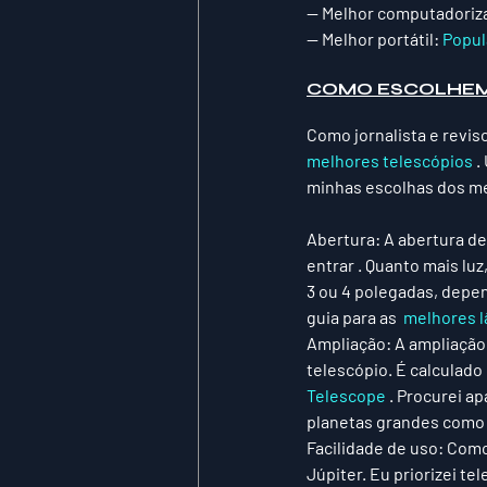
— 
Melhor computadoriza
— 
Melhor portátil: 
Popul
COMO ESCOLHEM
Como jornalista e revis
melhores telescópios
 
minhas escolhas dos mel
Abertura: 
A abertura de
entrar . Quanto mais lu
3 ou 4 polegadas, depen
guia para as  
melhores l
Ampliação: 
A ampliação
telescópio. É calculado 
Telescope
 . Procurei 
planetas grandes como 
Facilidade de uso: Como
Júpiter. Eu priorizei t