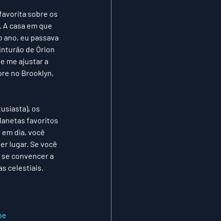
avorita sobre os 
. A casa em que 
o ano, eu passava 
nturão de Órion 
e me ajustar a 
re no Brooklyn, 
siasta), os 
anetas favoritos 
 em dia, você 
r lugar. Se você 
 se convencer a 
s celestiais. 
pe