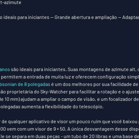
lt-azimute
 ideais para iniciantes — Grande abertura e ampliação — Adaptad
ianos
 são ideais para iniciantes. Suas montagens de azimute alt, o
 permitem a entrada de muita luz e oferecem configuração simpl
bsonian de 8 polegadas
 é um dos melhores por sua facilidade de 
ão proprietária do Sky-Watcher para facilitar a rotação e o ajust
e 10 mm) ajudam a ampliar o campo de visão, e um focalizador d
olegadas aumenta a flexibilidade do telescópio. 
r de qualquer aplicativo de visor um pouco ruim que você baixou 
00 vem com um visor de 9 × 50. A única desvantagem desse dispo
Ele se separa em duas peças - um tubo de 20 libras e uma base de 