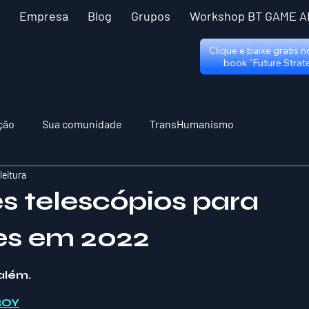
Empresa
Blog
Grupos
Workshop BT GAME A
Clique e baixe gratis 
book "Future Strat
ção
Sua comunidade
TransHumanismo
leitura
s telescópios para
tes em 2022
 5 estrelas.
 além.
ROY