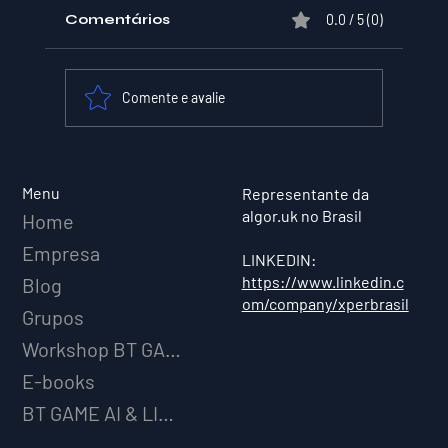
Comentários
0.0 / 5 (0)
Comente e avalie
XPER Lança sua AI do BT MODEL
Menu
Representante da
algor.uk no Brasil
Home
Empresa
LINKEDIN:
https://www.linkedin.c
Blog
om/company/xperbrasil
Grupos
Workshop BT GAME AI
E-books
BT GAME AI & LICENCIAMENTO