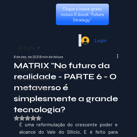
Clique e baixe gratis
nosso E-book "Future
Strategy"
Login
All Posts
8 de dez. de 2021
8 min de leitura
All Posts
MATRIX "No futuro da
Inovação e Exponenciação
realidade - PARTE 6 - O
Sua comunidade
metaverso é
TransHumanismo
simplesmente a grande
tecnologia?
Avaliado com NaN de 5 estrelas.
É uma reformulação do crescente poder e 
alcance do Vale do Silício. E é feito para 