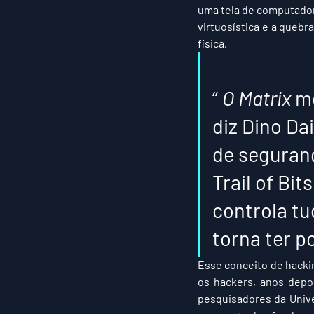
uma tela de computador
virtuosística e a quebr
física.
“ 
O Matrix
 m
diz Dino Da
de seguran
Trail of Bi
controla tu
torna ter p
Esse conceito de hackin
os hackers, anos depoi
pesquisadores da Unive