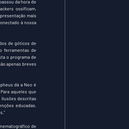
passou da hora de 
ckers ossificam, 
epresentação mais 
conectado à nossa 
Os fãs desses outros filmes irão apontar que os lutadores de kung fu voadores vestidos de góticos de 
o ferramentas de 
sta o programa de 
são apenas breves 
rpheus dá a Neo é 
Para aqueles que 
ilusões descritas 
enções educadas. 
s.”
inematográfico de 