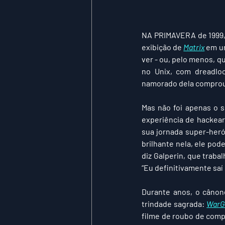
NA PRIMAVERA 
de 1999
exibição de 
Matrix
 em u
ver - ou, pelo menos, q
no Unix, com dreadloc
namorado dela comprou
Mas não foi apenas o s
experiência de hackear
sua jornada super-heró
brilhante nela, ele po
diz Galperin, que traba
“Eu definitivamente saí
Durante anos, o cânon
trindade sagrada: 
WarG
filme de roubo de compu