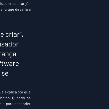
dade; a distorção 
shu que desafia a 
 criar”, 
isador 
rança 
ftware 
 se 
e explica por que 
abalho. Quando os 
ip para esconder 