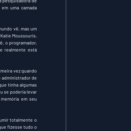
a pesquisadora de 
a em uma camada 
 mundo vê, mas um 
Katie Moussouris, 
, o programador, 
e realmente está 
rimeira vez quando 
 administrador de 
ue tinha algumas 
 se poderia levar 
e memória em seu 
umir totalmente o 
ue fizesse tudo o 