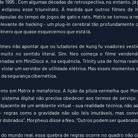
e 1995 . Com algumas décadas de retrospectiva, no entanto, já 
 eclipsou esse triunvirato. À medida que outros filmes de ha
psulas do tempo de jogos de gato e rato, 
Matrix
 se tornou a r
elevante de hacking - um plug-in cerebral tão profundamente 
gênero que quase esquecemos que está lá.
muito no sentido literal. Sim, Neo começa o filme vendend
enadas em MiniDiscs e, na sequência, Trinity usa de forma reali
 violar um servidor de utilidade elétrica. Mas esses momentos 
 da segurança cibernética.
ento em 
Matrix
 é metafórico. A lição da pílula vermelha que Mo
sistema digital não precisa obedecer aos termos de serviço. 
acente de um ambiente virtual - sua realidade técnica, não as 
- regras como a gravidade não são leis imutáveis, mas conv
r dobrados”, Morpheus disse a Neo. “Outros podem ser quebrado
 do mundo real, essa quebra de regras ocorre no quadro não c