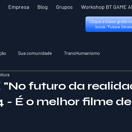
Empresa
Blog
Grupos
Workshop BT GAME A
Clique e baixe gratis 
book "Future Strat
ção
Sua comunidade
TransHumanismo
eitura
"No futuro da realida
 - É o melhor filme de
 5 estrelas.