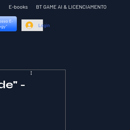
I
E-books
BT GAME AI & LICENCIAMENTO
nosso E-
Login
egy"
de" -