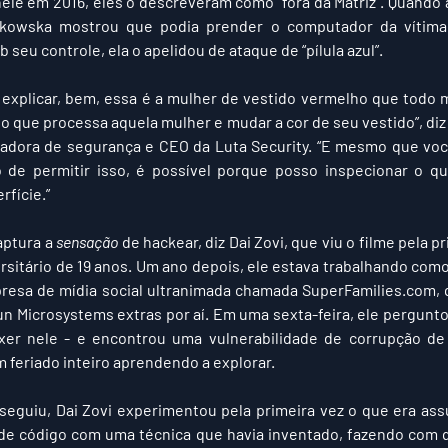
ele em 2016, eles o descreveram como "fora da Matriz". Quando 
kowska mostrou que podia prender o computador da vítim
b seu controle, ela o apelidou de ataque de “pílula azul”.
 explicar, bem, essa é a mulher de vestido vermelho que todo
o que processa aquela mulher e mudar a cor de seu vestido”, diz 
dora de segurança e CEO da Luta Security. “E mesmo que você
o de permitir isso, é possível porque posso inspecionar o qu
fície.”
aptura a 
sensação
 de hackear, diz Dai Zovi, que viu o filme pela p
sitário de 19 anos. Um ano depois, ele estava trabalhando como
esa de mídia social ultranimada chamada SuperFamilies.com, q
n Microsystems extras por aí. Em uma sexta-feira, ele perguntou
er nele - e encontrou uma vulnerabilidade de corrupção d
 feriado inteiro aprendendo a explorar.
eguiu, Dai Zovi experimentou pela primeira vez o que era ass
de código com uma técnica que havia inventado, fazendo com q