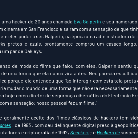
, uma hacker de 20 anos chamada 
Eva Galperin
 e seu namorado
m cinema em San Francisco e saíram com a sensação de que tin
uem eles poderia ser. Galperin, na época uma administradora de 
ks pretos e azuis, prontamente comprou um casaco longo, 
 um par de Oakleys.
enso de moda do filme que falou com eles. Galperin sentiu qu
 de uma forma que ela nunca vira antes. Neo parecia escolhid
ica porque ele entendeu que “ao interagir com esta tela preta 
deria mudar o mundo de uma forma que não era necessariamente 
lha hoje como diretor de segurança cibernética da Electronic Fro
 com a sensação: nosso pessoal fez um filme.”
e geralmente aceito dos filmes clássicos de hackers tem sid
ames
 , de 1983 , com seu delinquente digital preso à geopolítica
tadores e criptografia de 1992, 
Sneakers
 ; e 
Hackers de
 suspens