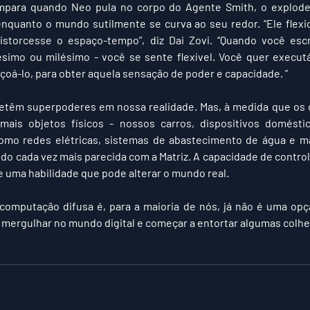
mpara quando Neo pula no corpo do Agente Smith, o explode,
enquanto o mundo sutilmente se curva ao seu redor. “Ele flexio
istorcesse o espaço-tempo”, diz Dai Zovi. “Quando você escr
simo ou milésimo - você se sente flexível. Você quer executá
çoá-lo, para obter aquela sensação de poder e capacidade. ”
detêm superpoderes em nossa realidade. Mas, à medida que os
ais objetos físicos - nossos carros, dispositivos domést
 como redes elétricas, sistemas de abastecimento de água e ma
o cada vez mais parecida com a Matriz. A capacidade de control
 uma habilidade que pode alterar o mundo real.
omputação difusa é, para a maioria de nós, já não é uma opção
, mergulhar no mundo digital e começar a entortar algumas colhe