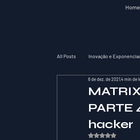
Home
All Posts
Inovação e Exponencia
6 de dez. de 2021
4 min de l
MATRIX 
PARTE 4
hacker
Avaliado com NaN de