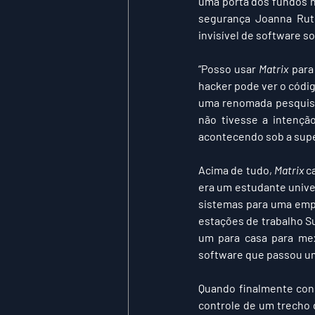
uma porta dos fundos n
segurança Joanna Rut
invisível de software so
“Posso usar 
Matrix
 para
hacker pode ver o códig
uma renomada pesquisa
não tivesse a intençã
acontecendo sob a super
Acima de tudo, 
Matrix
 c
era um estudante univer
sistemas para uma empr
estações de trabalho Su
um para casa para mex
software que passou um
Quando finalmente cons
controle de um trecho 