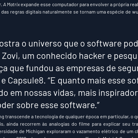
. 
A Matrix
 expande esse computador para envolver a própria reali
a das regras digitais naturalmente se tornam uma espécie de wu
ostra o universo que o software pode
i Zovi, um conhecido hacker e pesqu
ça que fundou as empresas de segu
ts e Capsule8. “E quanto mais esse so
do em nossas vidas, mais inspirador
oder sobre esse software.”
g transcende a tecnologia de qualquer época em particular, o qu
s, ainda recorrem às analogias do filme para explicar seu tr
rsidade de Michigan exploraram o vazamento elétrico de um ch