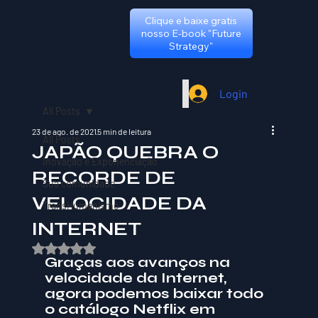
Clique e baixe gratis
nosso E-book "Future
Strategy"
Login
All Posts
23 de ago. de 2021
5 min de leitura
All Posts
JAPÃO QUEBRA O
Inovação e Exponenciação
RECORDE DE
Sua comunidade
VELOCIDADE DA
TransHumanismo
INTERNET
Avaliado com NaN de 5 estrelas.
Graças aos avanços na 
velocidade da Internet, 
agora podemos baixar todo 
o catálogo Netflix em 