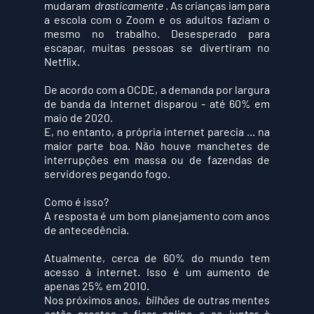
mudaram  
drasticamente
 . As crianças iam para 
a escola com o Zoom e os adultos faziam o 
mesmo no trabalho. Desesperado para 
escapar, muitas pessoas se divertiram no 
Netflix.
De acordo com a OCDE, a demanda por largura 
de banda da Internet disparou - até 60% em 
maio de 2020.
E, no entanto, a própria internet parecia ... na 
maior parte boa. Não houve manchetes de 
interrupções em massa ou de fazendas de 
servidores pegando fogo.
Como é isso?
A resposta é um bom planejamento com anos 
de antecedência.  
Atualmente, cerca de 60% do mundo tem 
acesso à internet. Isso é um aumento de 
apenas 25% em 2010.
Nos próximos anos,  
bilhões
  de outras mentes 
estão prestes a ficar online e se juntar à 