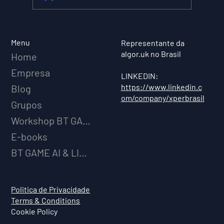
XPER Lança sua AI do BT MODEL
Menu
Representante da
algor.uk no Brasil
Home
Empresa
LINKEDIN:
https://www.linkedin.c
Blog
om/company/xperbrasil
Grupos
Workshop BT GAME AI
E-books
BT GAME AI & LICENCIAMENTO
Politica de Privacidade
Terms & Conditions
Cookie Policy