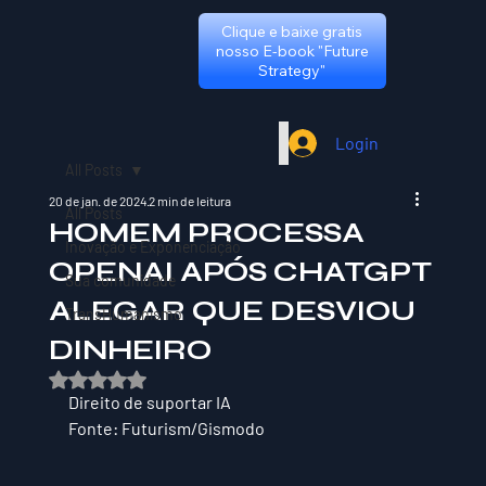
Clique e baixe gratis
nosso E-book "Future
Strategy"
Login
All Posts
20 de jan. de 2024
2 min de leitura
All Posts
HOMEM PROCESSA
Inovação e Exponenciação
OPENAI APÓS CHATGPT
Sua comunidade
ALEGAR QUE DESVIOU
TransHumanismo
DINHEIRO
Avaliado com NaN de 5 estrelas.
Direito de suportar IA
Fonte: Futurism/Gismodo