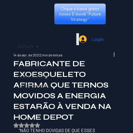
Clique e baixe gratis
nosso E-book "Future
Strategy"
Login
All Posts
14 de abr. de 2021
2 min de leitura
All Posts
FABRICANTE DE
Inovação e Exponenciação
EXOESQUELETO
Sua comunidade
AFIRMA QUE TERNOS
TransHumanismo
MOVIDOS A ENERGIA
ESTARÃO À VENDA NA
HOME DEPOT
Avaliado com NaN de 5 estrelas.
"NÃO TENHO DÚVIDAS DE QUE ESSES 