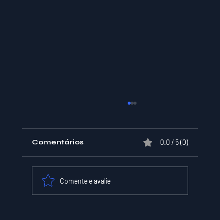
Comentários
0.0 / 5 (0)
Comente e avalie
XPER Lança sua AI do BT MODEL