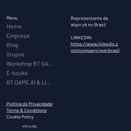
XPER Lança sua AI do BT MODEL
Menu
Representante da
algor.uk no Brasil
Home
Empresa
LINKEDIN:
https://www.linkedin.c
Blog
om/company/xperbrasil
Grupos
Workshop BT GAME AI
E-books
BT GAME AI & LICENCIAMENTO
Politica de Privacidade
Terms & Conditions
Cookie Policy
XPER GLOBAL