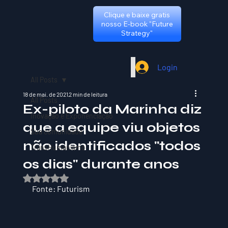
Clique e baixe gratis
nosso E-book "Future
Strategy"
Login
All Posts
18 de mai. de 2021
2 min de leitura
All Posts
Ex-piloto da Marinha diz
Inovação e Exponenciação
que a equipe viu objetos
Sua comunidade
não identificados "todos
TransHumanismo
os dias" durante anos
Avaliado com NaN de 5 estrelas.
Fonte: Futurism