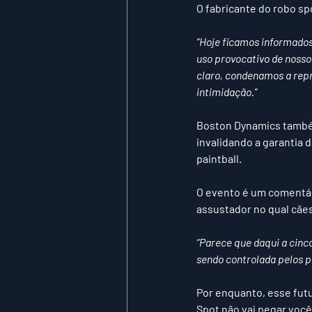
O fabricante do robo s
“Hoje ficamos informado
uso provocativo de nosso r
claro, condenamos a repr
intimidação.”
Boston Dynamics também
invalidando a garantia 
paintball.
O evento é um comentár
assustador no qual cãe
“Parece que daqui a cinc
sendo controlada pelos p
Por enquanto, esse futur
Spot não vai pegar você