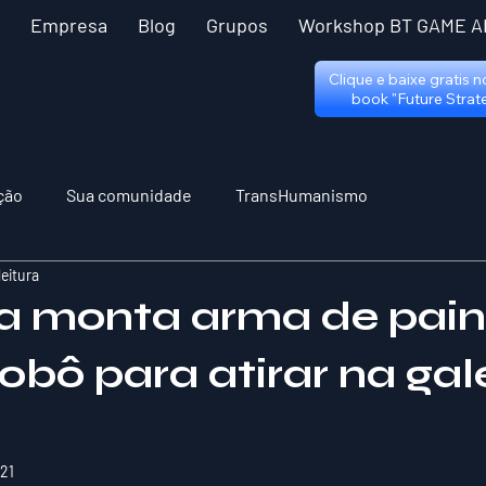
Empresa
Blog
Grupos
Workshop BT GAME A
Clique e baixe gratis 
book "Future Strat
ção
Sua comunidade
TransHumanismo
leitura
 monta arma de pain
obô para atirar na gal
021