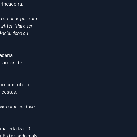
rincadeira.
a atenção para um 
itter. “Para ser 
ncia, dano ou 
baria 
e armas de 
bre um futuro 
 costas.
isas como um taser 
aterializar. O 
não faz nada mais 