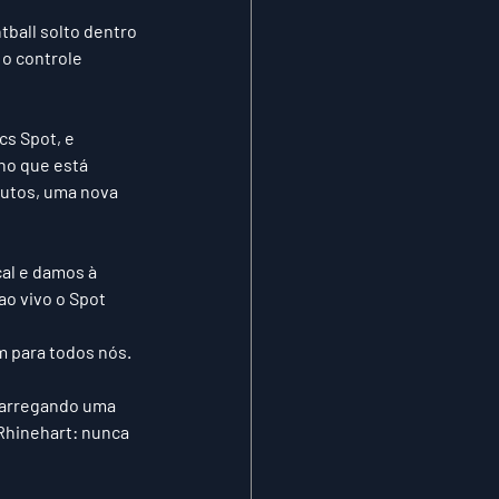
ball solto dentro 
o controle 
s Spot, e 
no que está 
nutos, uma nova 
al e damos à 
ao vivo o Spot 
m para todos nós.
carregando uma 
Rhinehart: nunca 