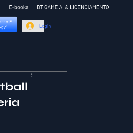
I
E-books
BT GAME AI & LICENCIAMENTO
nosso E-
Login
egy"
tball
eria