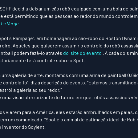
SCHF decidiu deixar um cão robô equipado com uma bola de paint
- e está permitindo que as pessoas ao redor do mundo controlem 
The Verge
 .
Spot's Rampage", em homenagem ao cão-robô do Boston Dynamic
eiro. Aqueles que quiserem assumir o controle do robô assassi
intball podem fazê-lo através 
do 
 site 
do evento
 . A cada dois mi
atoriamente terá controle sobre o Spot.
uma galeria de arte, montamos com uma arma de paintball 0,68c
 controlá-lo”, diz a descrição do evento. “Estamos transmitindo 
strói a galeria ao seu redor.”
e uma visão aterrorizante do futuro em que robôs assassinos vê
os vierem para a América, eles estarão embrulhados em peles, 
 em um comunicado. “Spot é o animal de estimação ideal de Rob 
o inventor do Soylent.