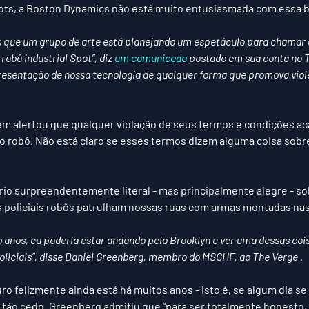
pots, a Boston Dynamics não está muito entusiasmada com essa b
s que um grupo de arte está planejando um espetáculo para chamar 
obô industrial Spot”, diz 
um comunicado
 postado em sua conta no Tw
esentação de nossa tecnologia de qualquer forma que promova violê
 alertou que qualquer violação de seus termos e condições aca
do robô. Não está claro se esses termos dizem alguma coisa sobr
io surpreendentemente literal - mas principalmente alegre - so
s policiais robôs patrulham nossas ruas com armas montadas nas
o anos, eu poderia estar andando pelo Brooklyn e ver uma dessas co
oliciais”, disse Daniel Greenberg, membro do MSCHF, ao The Verge .
o felizmente ainda está há muitos anos - isto é, se algum dia se m
 tão cedo. Greenberg admitiu que “para ser totalmente honesto, 