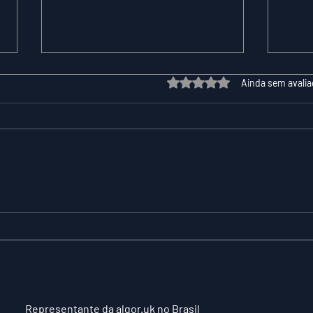
Avaliado com 0 de 5 estrelas.
Ainda sem avali
XPER Lança sua AI do
CIE
BT MODEL
PR
LI
DES
TO
HU
Representante da algor.uk no Brasil