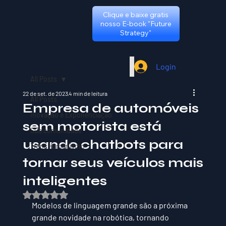
Clique e baixe gratis
nosso E-book "Future
Strategy"
Login
All Posts
22 de set. de 2023
4 min de leitura
All Posts
Empresa de automóveis
Inovação e Exponenciação
sem motorista está
Sua comunidade
usando chatbots para
TransHumanismo
tornar seus veículos mais
inteligentes
Avaliado com NaN de 5 estrelas.
Modelos de linguagem grande são a próxima 
grande novidade na robótica, tornando 