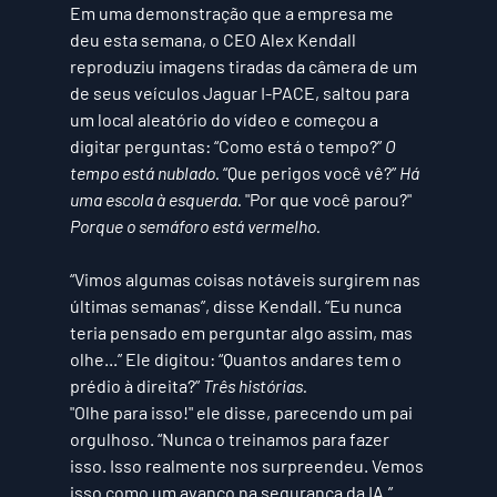
Em uma demonstração que a empresa me 
deu esta semana, o CEO Alex Kendall 
reproduziu imagens tiradas da câmera de um 
de seus veículos Jaguar I-PACE, saltou para 
um local aleatório do vídeo e começou a 
digitar perguntas: “Como está o tempo?” 
O 
tempo está nublado. 
“Que perigos você vê?” 
Há 
uma escola à esquerda. 
"Por que você parou?" 
Porque o semáforo está vermelho.
“Vimos algumas coisas notáveis ​​surgirem nas 
últimas semanas”, disse Kendall. “Eu nunca 
teria pensado em perguntar algo assim, mas 
olhe...” Ele digitou: “Quantos andares tem o 
prédio à direita?” 
Três histórias.
"Olhe para isso!" ele disse, parecendo um pai 
orgulhoso. “Nunca o treinamos para fazer 
isso. Isso realmente nos surpreendeu. Vemos 
isso como um avanço na segurança da IA.”