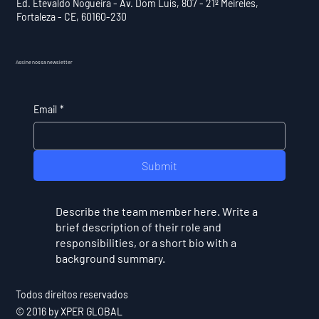
Ed. Etevaldo Nogueira - Av. Dom Luís, 807 - 21º Meireles,
Fortaleza - CE, 60160-230
Assine nossa newsletter
Email
*
Submit
Describe the team member here. Write a
brief description of their role and
responsibilities, or a short bio with a
background summary.
Todos direitos reservados
© 2016 by XPER GLOBAL