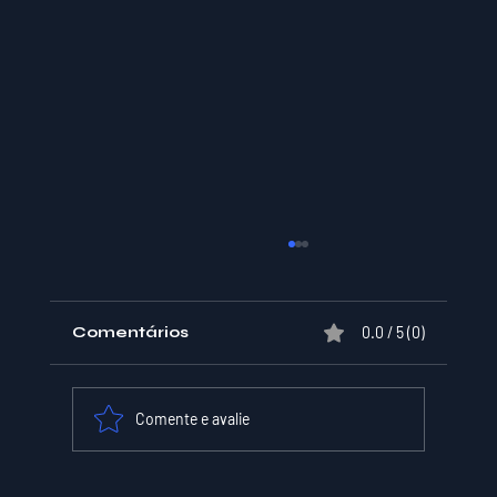
Comentários
0.0 / 5 (0)
Comente e avalie
XPER Lança sua AI do BT MODEL