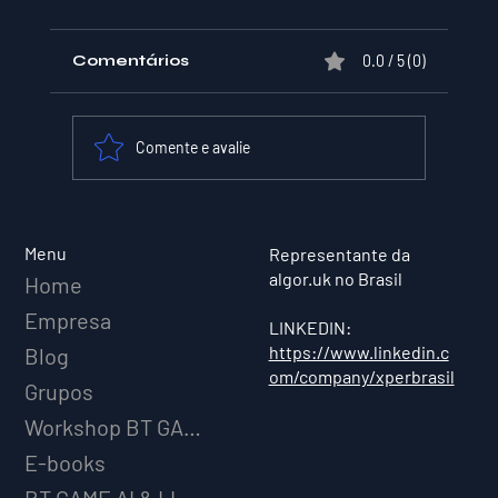
Comentários
0.0 / 5 (0)
Comente e avalie
XPER Lança sua AI do BT MODEL
Menu
Representante da
algor.uk no Brasil
Home
Empresa
LINKEDIN:
https://www.linkedin.c
Blog
om/company/xperbrasil
Grupos
Workshop BT GAME AI
E-books
BT GAME AI & LICENCIAMENTO