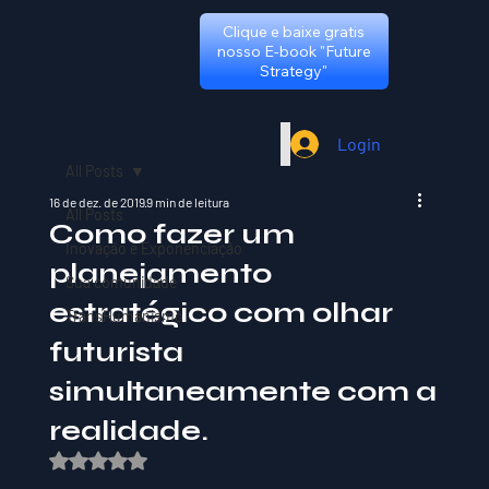
Clique e baixe gratis
nosso E-book "Future
Strategy"
Login
All Posts
16 de dez. de 2019
9 min de leitura
All Posts
Como fazer um
Inovação e Exponenciação
planejamento
Sua comunidade
estratégico com olhar
TransHumanismo
futurista
simultaneamente com a
realidade.
Avaliado com NaN de 5 estrelas.