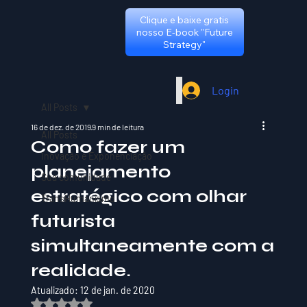
Clique e baixe gratis
nosso E-book "Future
Strategy"
Login
All Posts
16 de dez. de 2019
9 min de leitura
All Posts
Como fazer um
Inovação e Exponenciação
planejamento
Sua comunidade
estratégico com olhar
TransHumanismo
futurista
simultaneamente com a
realidade.
Atualizado:
12 de jan. de 2020
Avaliado com NaN de 5 estrelas.