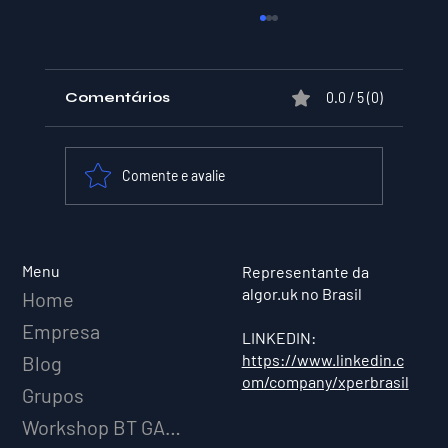
Comentários
0.0 / 5 (0)
Comente e avalie
O SIM Institucional da AMAZON e
a sua estratégia de negócios.
Menu
Representante da
algor.uk no Brasil
Home
Empresa
LINKEDIN:
https://www.linkedin.c
Blog
om/company/xperbrasil
Grupos
Workshop BT GAME AI