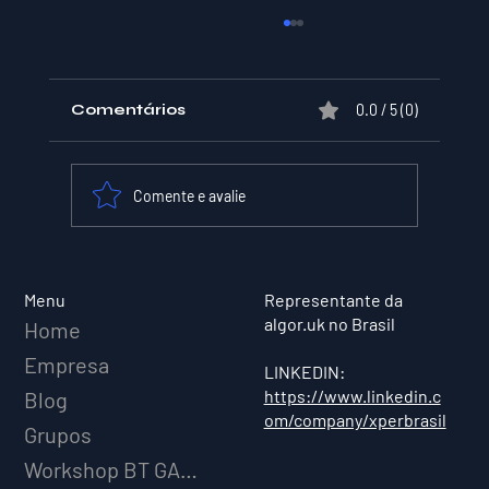
Comentários
0.0 / 5 (0)
Comente e avalie
XPER Lança sua AI do BT MODEL
Menu
Representante da
algor.uk no Brasil
Home
Empresa
LINKEDIN:
https://www.linkedin.c
Blog
om/company/xperbrasil
Grupos
Workshop BT GAME AI