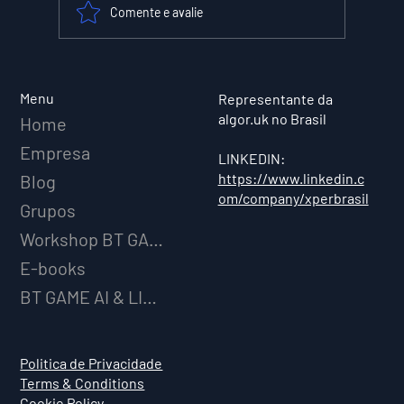
Comente e avalie
XPER Lança sua AI do BT MODEL
Menu
Representante da
algor.uk no Brasil
Home
Empresa
LINKEDIN:
https://www.linkedin.c
Blog
om/company/xperbrasil
Grupos
Workshop BT GAME AI
E-books
BT GAME AI & LICENCIAMENTO
Politica de Privacidade
Terms & Conditions
Cookie Policy