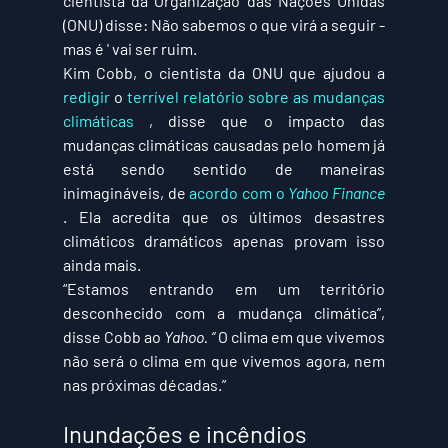
cientista da Organização das Nações Unidas 
(ONU) disse: Não sabemos o que virá a seguir - 
mas é ' vai ser ruim.
Kim Cobb, o cientista da ONU que ajudou a 
redigir
 o 
terrível relatório sobre as mudanças 
climáticas
 , disse que o impacto das 
mudanças climáticas causadas pelo homem já 
está sendo sentido de maneiras 
inimagináveis, de 
acordo com o 
Yahoo Finance
. Ela acredita que os últimos desastres 
climáticos dramáticos apenas provam isso 
ainda mais. 
“Estamos entrando em um território 
desconhecido com a mudança climática”, 
disse Cobb ao 
Yahoo. “
 O clima em que vivemos 
não será o clima em que vivemos agora, nem 
nas próximas décadas.”
Inundações e incêndios