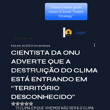
Clique e baixe gratis
nosso E-book "Future
Strategy"
Login
All Posts
8 de set. de 2021
2 min de leitura
All Posts
CIENTISTA DA ONU
Inovação e Exponenciação
ADVERTE QUE A
Sua comunidade
DESTRUIÇÃO DO CLIMA
TransHumanismo
ESTÁ ENTRANDO EM
“TERRITÓRIO
DESCONHECIDO”
Avaliado com NaN de 5 estrelas.
"O CLIMA EM QUE VIVEMOS NÃO SERÁ O CLIMA 