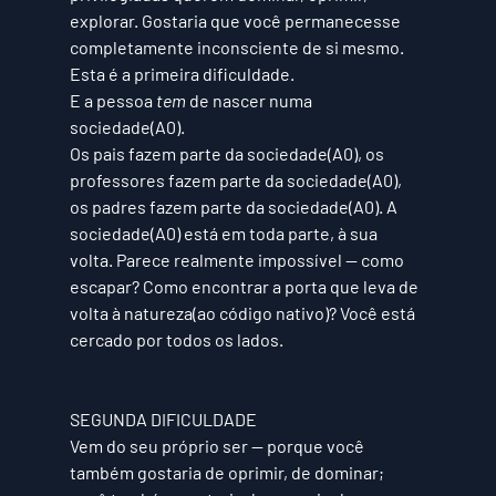
explorar. Gostaria que você permanecesse 
completamente inconsciente de si mesmo. 
Esta é a primeira dificuldade.
E a pessoa 
tem 
de nascer numa 
sociedade(A0)
. 
Os pais fazem parte da 
sociedade(A0)
, os 
professores fazem parte da 
sociedade(A0)
, 
os padres fazem parte da 
sociedade(A0)
. A 
sociedade(A0)
 está em toda parte, à sua 
volta. Parece realmente impossível — como 
escapar? Como encontrar a porta que leva de 
volta à natureza(ao código nativo)? Você está 
cercado por todos os lados. 
SEGUNDA DIFICULDADE
Vem do seu próprio ser — porque você 
também gostaria de oprimir, de dominar; 