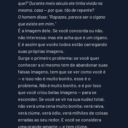
que?" Durante meio século ele tinha vivido na 
mesma, casa — por que, tão de repente? 
O homem disse: "Rapazes, parece ser o cigano 
que existe em mim." 
É a imagem dele. Se você concorda ou não, 
não interessa; mas ele acha que é um cigano. 
E é assim que vocês todos estão carregando 
suas próprias imagens. 
Surge o primeiro problema: se você quer 
conhecer a si mesmo tem de abandonar suas 
falsas imagens, tem que se ver como você é 
— e isso não é muito bonito, esse é o 
problema. 
Não é 
muito bonito, e é por isso 
que você criou belas imagens — para se 
esconder. Se você se vir na sua nudez total, 
não verá uma cena muito bonita: v
erá raiva, 
verá ciúme, verá ódio, verá milhões de coisas 
erradas ao seu redor.
 E você se considera 
uma grande amante — e tem ciúme, 