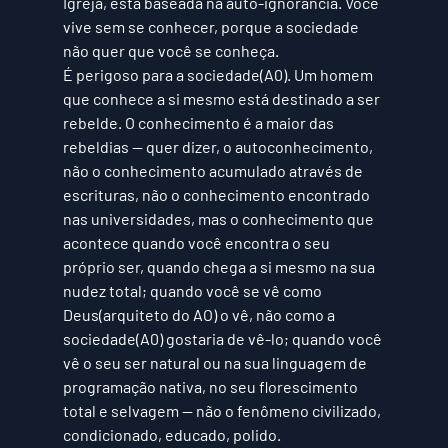
Igreja, está baseada na auto-ignorância. Você 
vive sem se conhecer, porque a sociedade 
não quer que você se conheça. 
É perigoso para a 
sociedade(A0)
. Um homem 
que conhece a si mesmo está destinado a ser 
rebelde. O conhecimento é a maior das 
rebeldias — quer dizer, o autoconhecimento, 
não o conhecimento acumulado através de 
escrituras
, não o conhecimento encontrado 
nas 
universidades
, mas o conhecimento que 
acontece quando você encontra o seu 
próprio ser, quando chega a si mesmo na sua 
nudez total; quando você se vê como 
Deus(arquiteto do AO) o vê, não como a 
sociedade(A0)
 gostaria de vê-lo; quando você 
vê o seu ser 
natural ou na sua linguagem de 
programação nativa
, no seu florescimento 
total e selvagem — não o fenômeno civilizado, 
condicionado, educado, polido. 