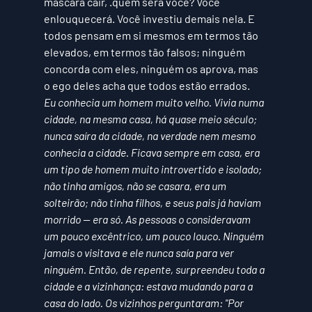
máscara cair, .quem será você? Você 
enlouquecerá. Você investiu demais nela. E 
todos pensam em si mesmos em termos tão 
elevados, em termos tão falsos; ninguém 
concorda com eles, ninguém os aprova, mas 
o ego deles acha que todos estão errados. 
Eu conhecia um homem muito velho. Vivia numa 
cidade, na mesma casa, há quase meio século; 
nunca saíra da cidade, na verdade nem mesmo 
conhecia a cidade. Ficava sempre em casa, era 
um tipo de homem muito introvertido e isolado; 
não tinha amigos, não se casara, era um 
solteirão; não tinha filhos, e seus pais já haviam 
morrido — era só. As pessoas o consideravam 
um pouco excêntrico, um pouco louco. Ninguém 
jamais o visitava e ele nunca saía para ver 
ninguém. Então, de repente, surpreendeu toda a 
cidade e a vizinhança: estava mudando para a 
casa do lado. Os vizinhos perguntaram: "Por 