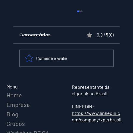
Comentários
0.0 / 5 (0)
Comente e avalie
XPER Lança sua AI do BT MODEL
Menu
Representante da
algor.uk no Brasil
Home
Empresa
LINKEDIN:
https://www.linkedin.c
Blog
om/company/xperbrasil
Grupos
Workshop BT GAME AI