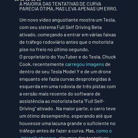
A MAIORIA DAS TENTATIVAS DE CURVA 
PARECIA ÓTIMA, MAS LEVA APENAS UM ERRO.
Um novo vídeo angustiante mostra um Tesla, 
com seu sistema Full Self Driving Beta 
ativado, começando a entrar em várias faixas 
de tráfego rodoviário antes que o motorista 
pise no freio no último segundo.
O proprietário do YouTuber e do Tesla, Chuck 
Cook, recentemente 
carregou imagens
 de 
dentro de seu Tesla Model Y e de um drone 
enquanto ele fazia curvas desprotegidas à 
esquerda em uma rodovia de três pistas com 
a versão mais recente do software de 
assistência ao motorista beta "Full Self-
Driving" ativado . Na maior parte, o carro teve 
um ótimo desempenho, esperando até que 
houvesse uma lacuna grande o suficiente no 
tráfego antes de fazer a curva. Mas, 
como o 
Jalopnik
 observa
 , algumas das tentativas 