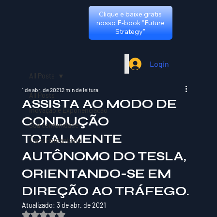
Clique e baixe gratis
nosso E-book "Future
Strategy"
Login
All Posts
1 de abr. de 2021
2 min de leitura
All Posts
ASSISTA AO MODO DE
Inovação e Exponenciação
CONDUÇÃO
Sua comunidade
TOTALMENTE
TransHumanismo
AUTÔNOMO DO TESLA,
ORIENTANDO-SE EM
DIREÇÃO AO TRÁFEGO.
Atualizado:
3 de abr. de 2021
Avaliado com NaN de 5 estrelas.