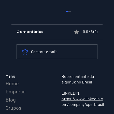
Comentários
0.0 / 5 (0)
Comente e avalie
XPER Lança sua AI do BT MODEL
Menu
Representante da
algor.uk no Brasil
Home
Empresa
LINKEDIN:
https://www.linkedin.c
Blog
om/company/xperbrasil
Grupos