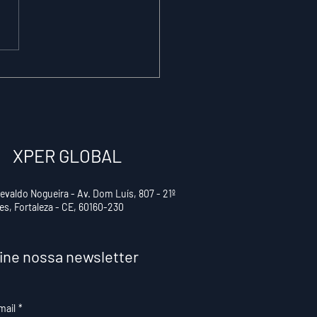
NTISTAS SE
EPARANDO PARA
GAR COMPUTADOR
TINADO A SIMULAR
DO O CÉREBRO
MANO
XPER GLOBAL
tevaldo Nogueira - Av. Dom Luís, 807 - 21º
les, Fortaleza - CE, 60160-230
ine nossa newsletter
mail
*