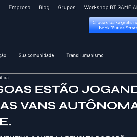
Empresa
Blog
Grupos
Workshop BT GAME A
Clique e baixe gratis 
book "Future Strat
ção
Sua comunidade
TransHumanismo
itura
SOAS ESTÃO JOGAN
NAS VANS AUTÔNOM
E.
 5 estrelas.