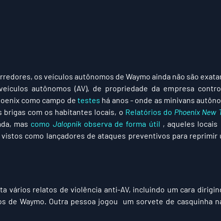
arredores, os veículos autônomos de Waymo ainda não são exat
eículos autônomos (AV), de propriedade da empresa contro
hoenix como campo de 
testes
 há anos - onde as minivans autôno
s brigas com os habitantes locais, o 
Relatórios do 
Phoenix New 
ada, mas 
como 
Jalopnik
 observa de forma útil
 , aqueles locais
istos como lançadores de ataques preventivos para reprimir u
sta vários relatos de violência anti-AV, incluindo um cara dirigi
los de Waymo. Outra pessoa jogou  um sorvete de casquinha na