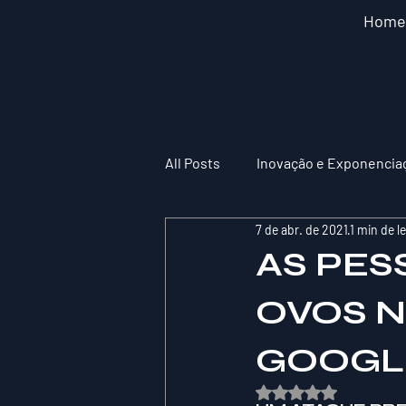
Home
All Posts
Inovação e Exponencia
7 de abr. de 2021
1 min de le
AS PES
OVOS 
GOOGL
Avaliado com NaN de