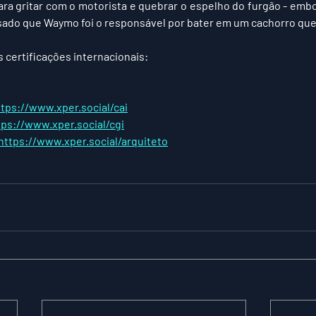
ra gritar com o motorista e quebrar o espelho do furgão - embora
ado que Waymo foi o responsável por bater em um cachorro que j
 certificações internacionais:
ttps://www.xper.social/cai
tps://www.xper.social/cgi
https://www.xper.social/arquiteto