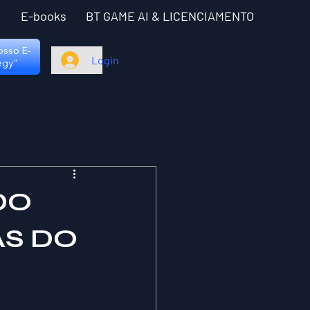
I
E-books
BT GAME AI & LICENCIAMENTO
nosso E-
Login
egy"
DO
AS DO