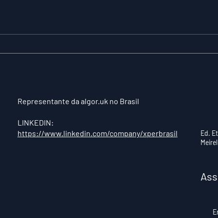
XPER Lança sua AI do
CIE
BT MODEL
PR
LI
DES
TO
HU
Representante da algor.uk no Brasil
LINKEDIN:
https://www.linkedin.com/company/xperbrasil
Ed. E
Meire
Ass
E