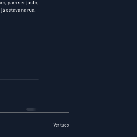
, para ser justo, 
á estava na rua.
Ver tudo