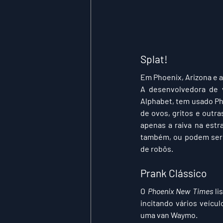
Splat!
Em Phoenix, Arizona e 
A desenvolvedora de v
Alphabet, tem usado P
de ovos, gritos e outra
apenas a raiva na estr
também, ou podem ser v
de robôs.
Prank Clássico
O 
Phoenix New Times
 li
incitando vários veícu
uma van Waymo.