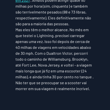
em 2021
 . Ambos podem atingir quase 50 
milhas por hora (sim, 
cinquenta
 ) e também 
são terrivelmente pesados ​​(88 e 73 libras, 
respectivamente). Eles definitivamente não 
são para a maioria das pessoas. 
Mas eles têm o melhor alcance. No mês em 
que testei o Lightning, precisei carregar 
apenas uma vez. Isso foi depois de cerca de 
40 milhas de viagens em velocidades abaixo 
de 30 mph. Com o Dualtron Victor, percorri 
todo o caminho de Williamsburg, Brooklyn, 
até Fort Lee, Nova Jersey, e voltei - a viagem 
mais longa que já fiz em uma escooter (24 
milhas), e ainda tinha 30 por cento no tanque . 
Não ter que se preocupar se a scooter vai 
morrer em sua viagem é realmente incrível.