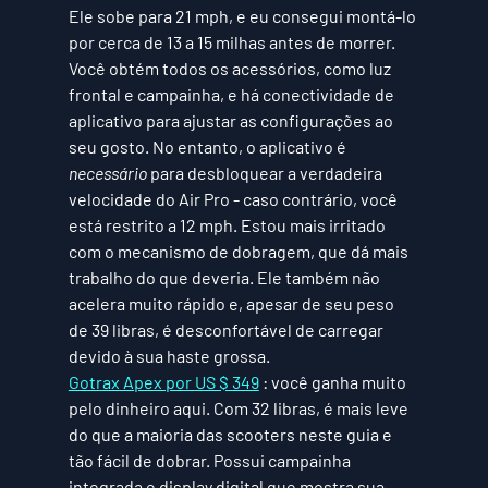
Ele sobe para 21 mph, e eu consegui montá-lo 
por cerca de 13 a 15 milhas antes de morrer. 
Você obtém todos os acessórios, como luz 
frontal e campainha, e há conectividade de 
aplicativo para ajustar as configurações ao 
seu gosto. No entanto, o aplicativo é
necessário
 para desbloquear a verdadeira 
velocidade do Air Pro - caso contrário, você 
está restrito a 12 mph. Estou mais irritado 
com o mecanismo de dobragem, que dá mais 
trabalho do que deveria. Ele também não 
acelera muito rápido e, apesar de seu peso 
de 39 libras, é desconfortável de carregar 
devido à sua haste grossa. 
Gotrax Apex por US $ 349
 :
 você ganha muito 
pelo dinheiro aqui. Com 32 libras, é mais leve 
do que a maioria das scooters neste guia e 
tão fácil de dobrar. Possui campainha 
integrada e display digital que mostra sua 