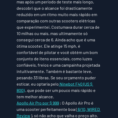
mas após um período de teste mais longo, 
descobri que o alcance foi drasticamente 
reduzido em um ritmo muito mais rápido em 
comparação com outras scooters elétricas 
que experimentei. Costumava durar cerca de 
10 milhas ou mais, mas ultimamente só 
consegui cerca de 6. Ainda acho que é uma 
ótima scooter. Ele atinge 15 mph, é 
confortável de pilotar e você obtém um bom 
conjunto de itens essenciais, como luzes 
confiáveis, freios e uma campainha projetada 
intuitivamente. Também é bastante leve, 
pesando 33 libras. Se seu orçamento puder 
esticar, eu optaria pelo
 Ninebot F40 (US $ 
800)
 , que pode ser um pouco mais rápido e 
tem melhor alcance. 
Apollo Air Pro por $ 999
 :
 O Apollo Air Pro é 
uma scooter perfeitamente boa (
 6/10, WIRED 
Review
 ), só não acho que valha o preço alto. 