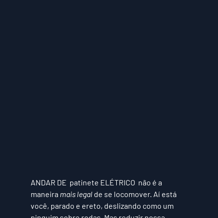
ANDAR DE  
patinete 
ELÉTRICO 
 não é a 
maneira 
mais legal
 de se locomover. Aí está 
você, parado e ereto, deslizando como um 
pinguim sobre rodas. Mas reduzir nossa 