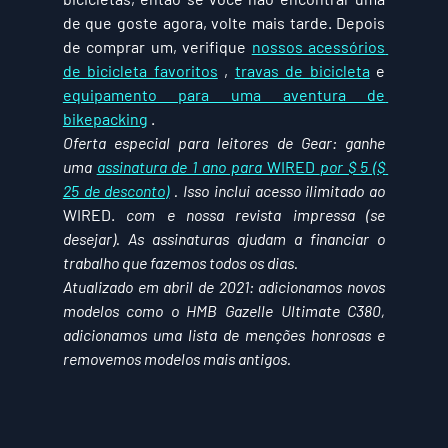
de que goste agora, volte mais tarde. Depois 
de comprar um, verifique 
nossos acessórios 
de bicicleta favoritos
 , 
travas de bicicleta
 e 
equipamento para uma aventura de 
bikepacking
 .
Oferta especial para leitores de Gear: ganhe 
uma 
assinatura de 1 ano para
 WIRED 
por $ 5 ($ 
25 de desconto)
 . Isso inclui acesso ilimitado ao
WIRED. 
com e nossa revista impressa (se 
desejar). As assinaturas ajudam a financiar o 
trabalho que fazemos todos os dias.
Atualizado em abril de 2021: adicionamos novos 
modelos como o HMB Gazelle Ultimate C380, 
adicionamos uma lista de menções honrosas e 
removemos modelos mais antigos.