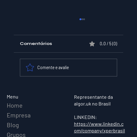
Comentários
0.0 / 5 (0)
Comente e avalie
XPER Lança sua AI do BT MODEL
Menu
Representante da
algor.uk no Brasil
Home
Empresa
LINKEDIN:
https://www.linkedin.c
Blog
om/company/xperbrasil
Grupos