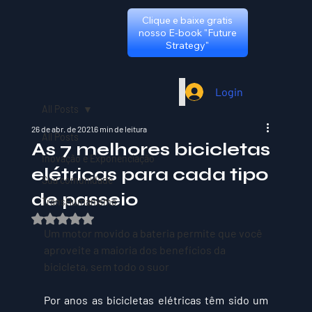
Clique e baixe gratis
nosso E-book "Future
Strategy"
Login
All Posts
26 de abr. de 2021
6 min de leitura
All Posts
As 7 melhores bicicletas
Inovação e Exponenciação
elétricas para cada tipo
Sua comunidade
de passeio
TransHumanismo
Avaliado com NaN de 5 estrelas.
Um motor movido a bateria permite que você 
aproveite a maioria dos benefícios da 
bicicleta, sem todo o suor
Por anos as bicicletas elétricas têm sido um 