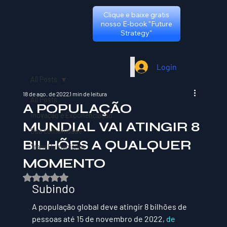
Clique e baixe gratis
nosso E-book "Future
Strategy"
Login
All Posts
18 de ago. de 2022
1 min de leitura
All Posts
A POPULAÇÃO
Inovação e Exponenciação
MUNDIAL VAI ATINGIR 8
Sua comunidade
BILHÕES A QUALQUER
TransHumanismo
MOMENTO
Avaliado com NaN de 5 estrelas.
Subindo
A população global deve atingir 8 bilhões de 
pessoas até 15 de novembro de 2022, 
de 