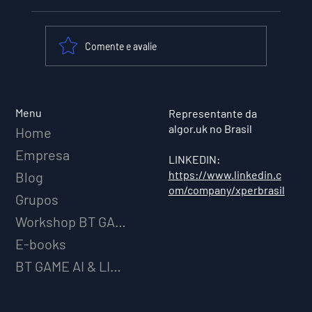
Comente e avalie
XPER Lança sua AI do BT MODEL
Menu
Representante da
algor.uk no Brasil
Home
Empresa
LINKEDIN:
https://www.linkedin.c
Blog
om/company/xperbrasil
Grupos
Workshop BT GAME AI
E-books
BT GAME AI & LICENCIAMENTO