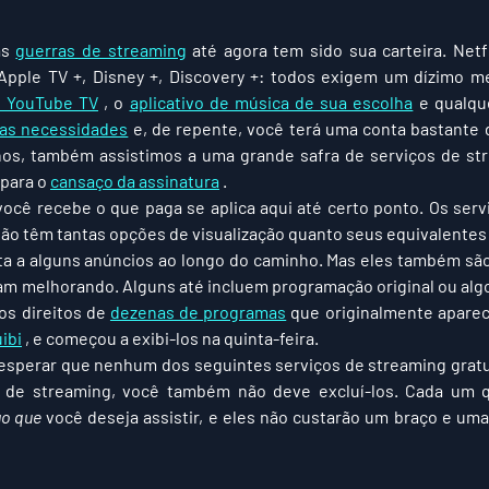
s 
guerras de streaming
 até agora tem sido sua carteira. Netf
o YouTube TV
 , o 
aplicativo de música de sua escolha
 e qualqu
uas necessidades
 e, de repente, você terá uma conta bastante 
nos, também assistimos a uma grande safra de serviços de st
para o 
cansaço da assinatura
 .
você recebe o que paga se aplica aqui até certo ponto. Os serv
o têm tantas opções de visualização quanto seus equivalentes p
ta a alguns anúncios ao longo do caminho. Mas eles também sã
m melhorando. Alguns até incluem programação original ou algo 
s direitos de 
dezenas de programas
 que originalmente apare
ibi
 , e começou a exibi-los na quinta-feira.
sperar que nenhum dos seguintes serviços de streaming gratui
 de streaming, você também não deve excluí-los. Cada um 
go que
 você deseja assistir, e eles não custarão um braço e uma 