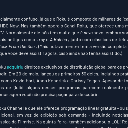
cialmente confuso, já que o Roku é composto de milhares de "cana
 HBO Now. Mas também opera o Canal Roku, que oferece uma mis
TV. Normalmente ele não tem muito que é 
novo
 novo, embora vo
ais antigos como 
Troy
 e 
A Rainha
 , junto com clássicos de tele
Rock From the Sun
 . (Mais notavelmente: tem a versão completa 
 que você deve assistir agora, caso ainda não tenha assistido.)
oku 
adquiriu
 direitos exclusivos de distribuição global para os p
dir. Em 20 de maio, lançou os primeiros 30 deles, incluindo prat
 como Kevin Hart, Anna Kendrick e Chrissy Teigan. Apesar de to
as de Quibi, alguns desses programas parecem realmente p
nos agora você não precisa pagar para descobrir.
oku Channel é que ele oferece programação linear gratuita - ou s
dicional, em vez de exibição sob demanda - incluindo notícia
sica da Filmrise. Na quinta-feira, também adicionou o LOL! Rede