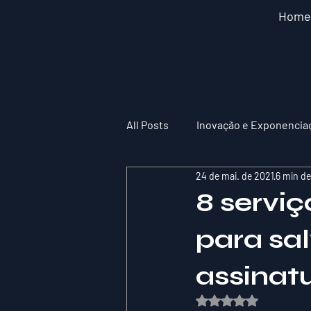
Home
All Posts
Inovação e Exponencia
24 de mai. de 2021
6 min de
8 serviç
para sal
assinat
Avaliado com NaN de