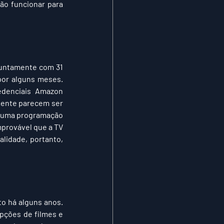
não funcionar para 
juntamente com 31 
or alguns meses. 
edenciais Amazon 
existentes. A seleção geral é decente, mas não ótima; os filmes mais populares atualmente parecem ser 
lguma programação 
provável que a TV 
lidade, portanto, 
o há alguns anos. 
pções de filmes e 