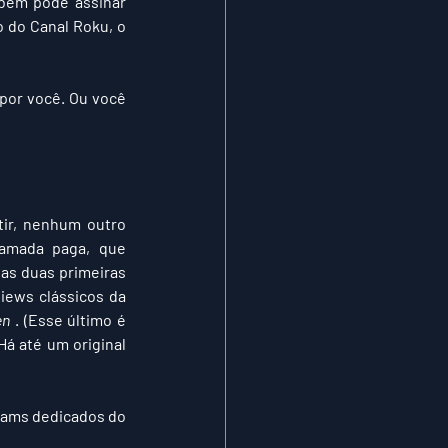
bém pode assinar 
 do Canal Roku, o 
por você. Ou você 
ir, nenhum outro 
amada paga, que 
s duas primeiras 
views clássicos da 
en
 . (Esse último é 
reconhecidamente um favorito pessoal.) O ponto é que a seleção é muito, muito boa. Há até um original 
O Peacock também oferece alguns “canais”, caso você tenha fadiga de decisão, com streams dedicados do 