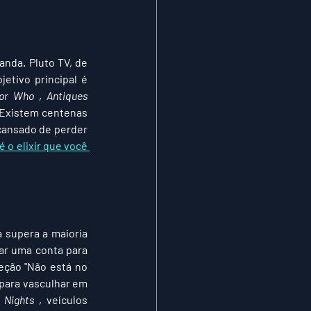
nda. Pluto TV, de 
tivo principal é 
or Who
 , 
Antiques 
Existem centenas 
cansado de perder 
é o elixir que você 
supera a maioria 
ar uma conta para 
eção "Não está no 
 para vasculhar em 
 Nights
 , veículos 