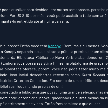
ê pode atualizar para desbloquear outras temporadas, parcelas de
ium. Por US $ 10 por mês, você pode assistir a tudo sem anún
mantê-lo entretido até atingir a barreira.
biblioteca? Então você tem 
Kanopy
 ! Bem, mais ou menos. Você
a Kanopy separada e sua biblioteca pública precisa ser um clien
stema da Biblioteca Pública de Nova York o abandonou em 2
Embora você possa assistir a filmes na plataforma de graça, su
sua biblioteca oferece, porém, você não pode fazer muito mel
dade. Isso inclui descobertas recentes como 
Outra Rodada
 
stórica Criterion Collection. É o sonho de um cinéfilo e a descu
biblioteca. Todo mundo precisa de um!
 conectado à biblioteca que possui uma grande seleção, mas ne
mbém pode gerenciar e-books, quadrinhos e outras mídias da bi
 é estritamente de vídeo. Então faça com isso o que quiser.