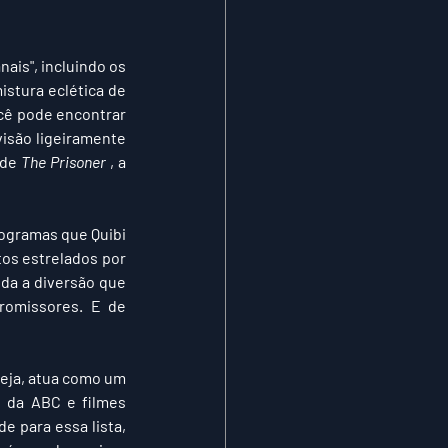
is", incluindo os 
tura eclética de 
cê pode encontrar 
visão ligeiramente 
de 
The Prisoner
 , a 
rogramas que Quibi 
os estrelados por 
da a diversão que 
romissores. E de 
eja, atua como um 
s da ABC e filmes 
 para essa lista, 