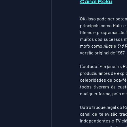
Canal Roku
OK, isso pode ser poten
principais como Hulu e
filmes e programas de 
muitos dos sucessos m
mofo como 
Alias
 e 
3rd 
versão original de 1967,
Contudo! Em janeiro, R
produziu antes de explo
celebridades de boa-fé
todos tiveram às cust
qualquer forma, pelo me
Outro truque legal do R
canal de televisão tra
independentes e TV clás