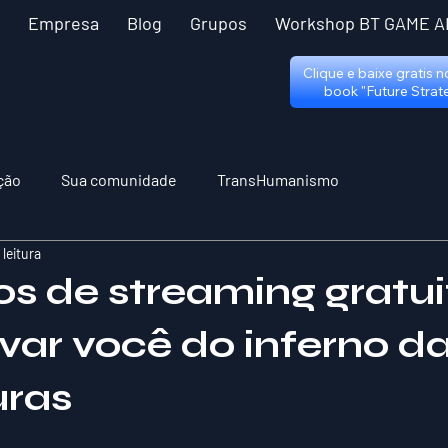
Empresa
Blog
Grupos
Workshop BT GAME A
Clique e baixe gratis 
book "Future Strat
ção
Sua comunidade
TransHumanismo
 leitura
os de streaming gratui
var você do inferno d
uras
 5 estrelas.