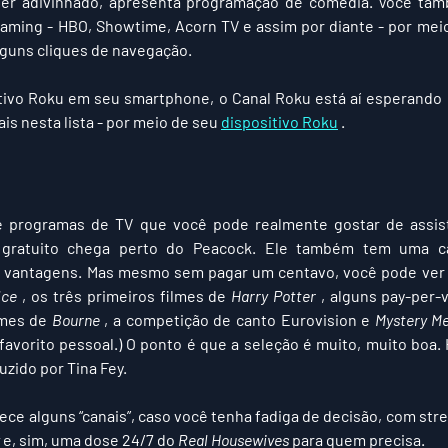
er adivinhado, apresenta programação de comédia. Você tam
eaming - HBO, Showtime, Acorn TV e assim por diante - por meio
guns cliques de navegação.
ativo Roku em seu smartphone, o Canal Roku está aí esperando 
is nesta lista - por meio de seu 
dispositivo Roku
 .
 programas de TV que você pode realmente gostar de assist
 gratuito chega perto do Peacock. Ele também tem uma c
s vantagens. Mas mesmo sem pagar um centavo, você pode ver a
ice
 , os três primeiros filmes de 
Harry Potter
 , alguns pay-per-
mes de 
Bourne
 , a competição de canto Eurovision e 
Mystery M
uzido por Tina Fey.
 e, sim, uma dose 24/7 do 
Real Housewives
 para quem precisa.