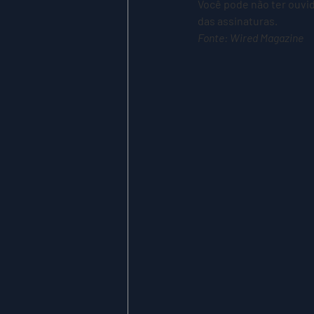
Você pode não ter ouvido
das assinaturas.
Fonte: Wired Magazine