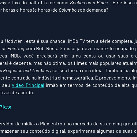
way
 e lixo do hall-of-fame como 
Snakes on a Plane
 . E se isso 
horas e horas (e horas) de 
Columbo
 sob demanda?
u 
Mad Men
 , esta é sua chance. IMDb TV tem a série completa, 
 of Painting
 com Bob Ross. Só isso já deve mantê-lo ocupado p
teca IMDb, você precisará criar uma conta ou usar suas cr
nd Prejudice and Zombies
 , se isso lhe dá uma ideia. Também há a
lmente centrada na indústria cinematográfica. É provavelmente im
e seu 
Vídeo Principal
 irmão em termos de conteúdo de alta qua
tivas de acordo.
Plex
rvidor de mídia, o Plex entrou no mercado de streaming gratuit
armazenar seu conteúdo digital, experimente algumas de suas o