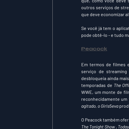
que, como você deve t
outros serviços de str
que deve economizar al
Se você já tem o aplic
pode obtê-lo - e tudo ma
Pe
acock
Em termos de filmes e
serviço de streaming
desbloqueia ainda mai
temporadas de 
The Off
WWE, um monte de fil
agitado, o Girls5eva
 prod
The Tonight Show
 , 
Today