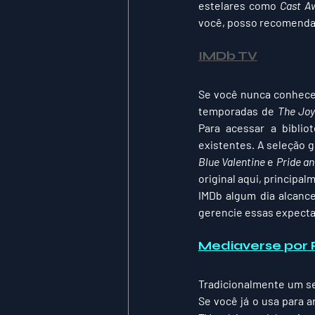
estelares como 
Cast A
você, posso recomendar 
IMDb TV
Se você nunca conhece
temporadas de 
The Joy
Para acessar a biblio
Blue Valentine
 e 
Pride a
original aqui, principa
IMDb algum dia alcanc
gerencie essas expecta
Mediaverse por 
Tradicionalmente um se
Se você já o usa para 