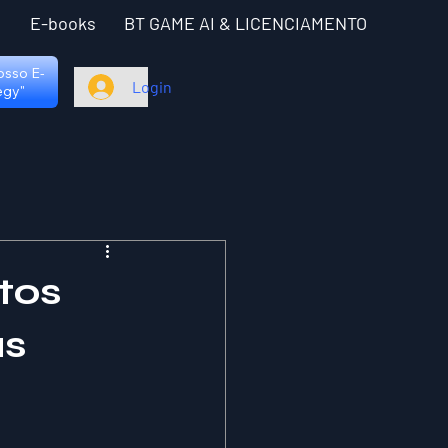
I
E-books
BT GAME AI & LICENCIAMENTO
nosso E-
Login
egy"
tos
as