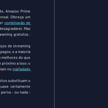
lix, Amazon Prime 
Video, HBO Max, Hulu, Apple TV +, Disney +, Discovery +: todos exigem um dízimo mensal. Ofereça um 
er 
combinação de 
desagradável. Mas 
reaming 
gratuitos
 . 
iços de streaming 
agos, e a maioria 
o melhores do que 
próximo a isso; o 
ciam no 
malfadado 
tos substituam o 
quase certamente 
perna - ou nada - 