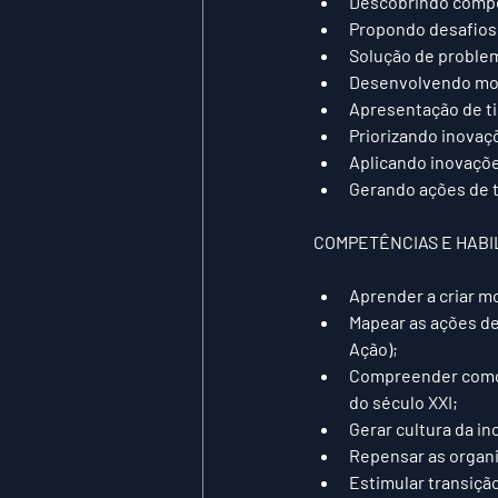
Descobrindo compo
Propondo desafios 
Solução de problem
Desenvolvendo mod
Apresentação de ti
Priorizando inovaçõ
Aplicando inovaçõe
Gerando ações de 
COMPETÊNCIAS E HABI
​ 
Aprender a criar m
Mapear as ações de
Ação);  
Compreender como 
do século XXI;  
Gerar cultura da in
Repensar as organi
Estimular transiçã