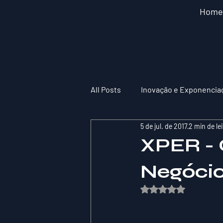
Home
All Posts
Inovação e Exponencia
5 de jul. de 2017
2 min de le
XPER - 
Negócios
Avaliado com NaN de