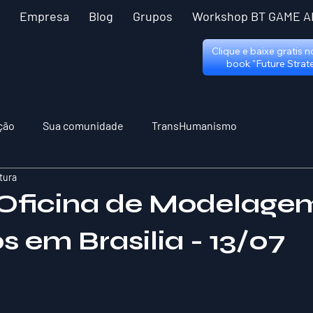
Empresa
Blog
Grupos
Workshop BT GAME A
Clique e baixe gratis 
book "Future Strat
ção
Sua comunidade
TransHumanismo
itura
Oficina de Modelage
 em Brasilia - 13/07
 5 estrelas.