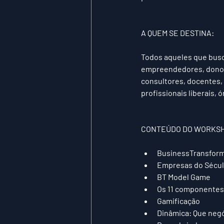
A QUEM SE DESTINA:
Todos aqueles que busc
empreendedores, donos d
consultores, docentes, 
profissionais liberais, 
CONTEÚDO DO WORKSH
​ 
BusinessTransform
Empresas do Século
BT Model Game  
Os 11 componentes
Gamificação  
Dinâmica: Que negó