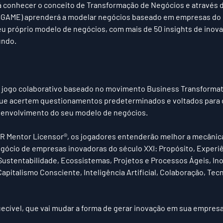
á conhecer o conceito de Transformação de Negócios e através d
 GAME) aprenderá a modelar negócios baseado em empresas do s
 próprio modelo de negócios, com mais de 50 insights de inovaç
undo.
jogo colaborativo baseado no movimento Business Transformat
ue acertem questionamentos predeterminados e voltados para 
envolvimento do seu modelo de negócios.
 Mentor Licensor®, os jogadores entenderão melhor a mecânica
ócio de empresas inovadoras do século XXI: Propósito, Experiên
Sustentabilidade, Ecossistemas, Projetos e Processos Ágeis, In
pitalismo Consciente, Inteligência Artificial, Colaboração, Tecn
cível, que vai mudar a forma de gerar inovação em sua empresa 