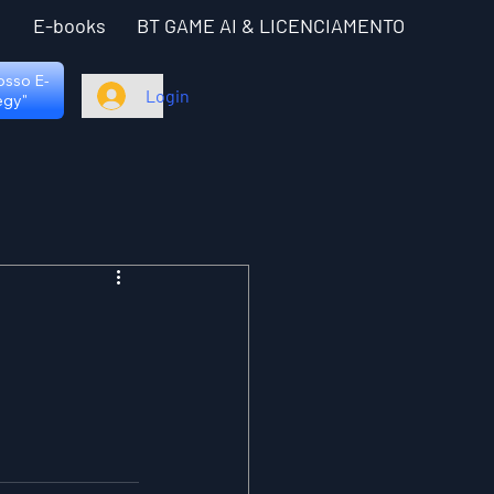
I
E-books
BT GAME AI & LICENCIAMENTO
nosso E-
Login
egy"