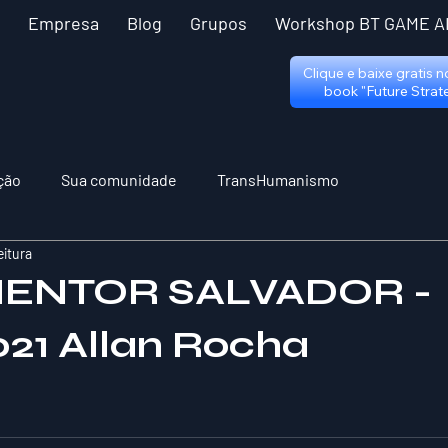
Empresa
Blog
Grupos
Workshop BT GAME A
Clique e baixe gratis 
book "Future Strat
ção
Sua comunidade
TransHumanismo
eitura
ENTOR SALVADOR -
21 Allan Rocha
 5 estrelas.