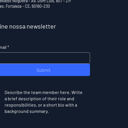
tevaldo Nogueira - Av. Dom Luís, 807 - 21º
les, Fortaleza - CE, 60160-230
ine nossa newsletter
mail
*
Submit
Describe the team member here. Write
a brief description of their role and
responsibilities, or a short bio with a
background summary.