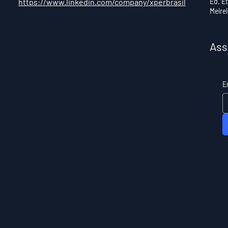
https://www.linkedin.com/company/xperbrasil
Ed. E
Meire
Ass
E