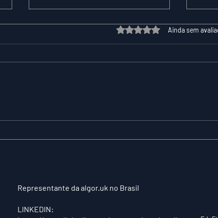
Avaliado com 0 de 5 estrelas.
Ainda sem avali
XPER Lança sua AI do
CIE
BT MODEL
PR
LI
DES
TO
HU
Representante da algor.uk no Brasil
LINKEDIN: