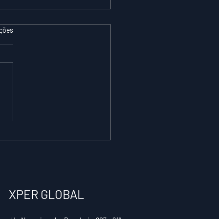
ações
NTISTAS SE
EPARANDO PARA
GAR COMPUTADOR
TINADO A SIMULAR
DO O CÉREBRO
MANO
XPER GLOBAL