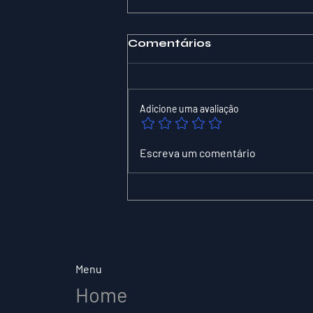
Comentários
Adicione uma avaliação
O que é um agente de
Escreva um comentário
IA? Um cientista da
computação explica a
próxima onda de
ferramentas de IA
Menu
Home