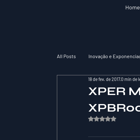
Home
All Posts
Inovação e Exponencia
18 de fev. de 2017
0 min de l
XPER M
XPBR00
Avaliado com NaN de