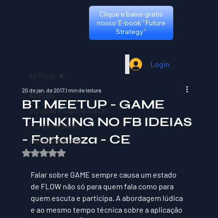
Clique e baixe gratis
nosso E-book "Future
Strategy"
Login
All Posts
20 de jan. de 2017
1 min de leitura
All Posts
BT MEETUP - GAME
Inovação e Exponenciação
THINKING NO FB IDEIAS
Sua comunidade
- Fortaleza - CE
TransHumanismo
Avaliado com NaN de 5 estrelas.
Falar sobre GAME sempre causa um estado 
de FLOW não só para quem fala como para 
quem escuta e participa. A abordagem lúdica 
e ao mesmo tempo técnica sobre a aplicação 