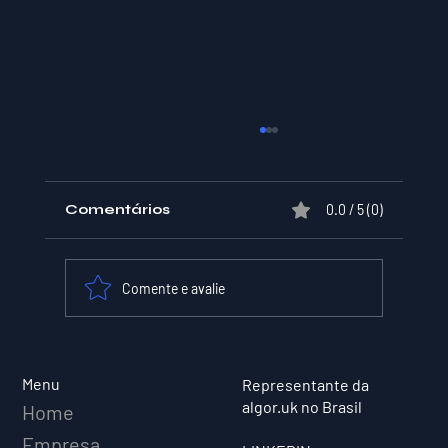
Comentários
0.0 / 5 (0)
Comente e avalie
XPER Lança sua AI do BT MODEL
Menu
Representante da
algor.uk no Brasil
Home
Empresa